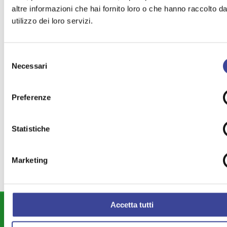
Informazioni online
altre informazioni che hai fornito loro o che hanno raccolto da
utilizzo dei loro servizi.
TEMI PIÙ VISTI
Selezione
AREE INTERNE
Necessari
del
,
CONSULTA CITTA' CAPOLUOGO
consenso
,
RISORSECOMUNI
CULTURA
Preferenze
,
,
SEGRETARI COMUNALI
,
RIFORME E LEGALITÀ
APPALTI
,
,
Statistiche
PRIVACY
TRIBUTI
,
Marketing
Accetta tutti
DIPARTIMENTI