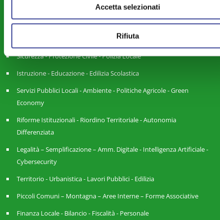
Attività Istituzionale ANCI Lombardia
Accetta selezionati
Cultura - Turismo - Sport - Politiche Giovanili
Rifiuta
Welfare di Comunità - Pari Opportunità
Sicurezza - Protezione Civile - Polizia Locale
Istruzione - Educazione - Edilizia Scolastica
Servizi Pubblici Locali - Ambiente - Politiche Agricole - Green
Economy
Riforme Istituzionali - Riordino Territoriale - Autonomia
Differenziata
Legalità – Semplificazione – Amm. Digitale - Intelligenza Artificiale -
Cybersecurity
Territorio - Urbanistica - Lavori Pubblici - Edilizia
Piccoli Comuni – Montagna – Aree Interne – Forme Associative
Finanza Locale - Bilancio - Fiscalità - Personale