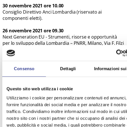
30 novembre 2021 ore 10.00
Consiglio Direttivo Anci Lombardia (riservato ai
componenti eletti).
26 novembre 2021 ore 09.30
Next Generation EU - Strumenti, risorse e opportunità
per lo sviluppo della Lombardia – PNRR, Milano, Via F. Filzi
22, Palazzo Pirelli.
Programma
25 novembre 2021 ore 09.00
Consenso
Dettagli
Informazioni sui
“Piano Lombardia e PNRR, generatori di investimenti a
beneficio dei territori”, Milano, Via F. Filzi 22, 31° piano
Belvedere Jannacci.
Questo sito web utilizza i cookie
Informazioni e programma online
Utilizziamo i cookie per personalizzare contenuti ed annunci,
fornire funzionalità dei social media e per analizzare il nostro
22 novembre 2021 ore 11.00
Dialoghi sul Piano Nazionale di Ripresa e Resilienza,
traffico. Condividiamo inoltre informazioni sul modo in cui utili
Bergamo, Kilometro Rosso - Innovation District, Via
nostro sito con i nostri partner che si occupano di analisi dei 
Stezzano, 87.
web, pubblicità e social media, i quali potrebbero combinarle