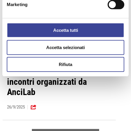
conferma/mancata conferma
Marketing
del contributo
21/10/2025
Accetta tutti
Accetta selezionati
NOTIZIA
Rifiuta
PNRR e contratti pubblici: due
incontri organizzati da
AnciLab
26/9/2025