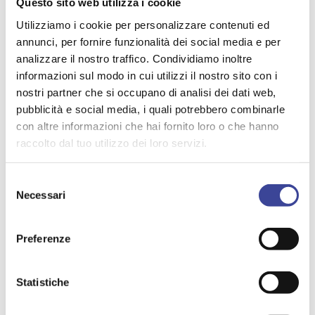
Questo sito web utilizza i cookie
NOTIZIA
Utilizziamo i cookie per personalizzare contenuti ed
annunci, per fornire funzionalità dei social media e per
ANCI Lombardia, Canducci
analizzare il nostro traffico. Condividiamo inoltre
informazioni sul modo in cui utilizzi il nostro sito con i
(Dipartimento Ambiente):
nostri partner che si occupano di analisi dei dati web,
“Taglio ai fondi PNRR per le
pubblicità e social media, i quali potrebbero combinarle
con altre informazioni che hai fornito loro o che hanno
CER, ANCI Lombardia
raccolto dal tuo utilizzo dei loro servizi.
interviene"
Selezione
Necessari
28/11/2025
del
consenso
Preferenze
NOTIZIA
Statistiche
FOI - Decreto RGS di