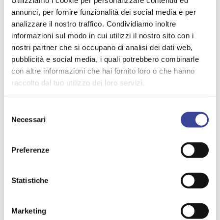
Utilizziamo i cookie per personalizzare contenuti ed
IL LINK PER PARTECIPARE AI LAVORI SARA’
annunci, per fornire funzionalità dei social media e per
PUBBLICATO SUL SITO ANCI –
www.anci.it
– LA
analizzare il nostro traffico. Condividiamo inoltre
MATTINA DELL’EVENTO – NON OCCORRE
informazioni sul modo in cui utilizzi il nostro sito con i
REGISTRAZIONE PER ACCEDERE
nostri partner che si occupano di analisi dei dati web,
pubblicità e social media, i quali potrebbero combinarle
con altre informazioni che hai fornito loro o che hanno
ALLEGATI
raccolto dal tuo utilizzo dei loro servizi.
24 gennaio Programma webinar parchi e giardini
Selezione
pubblici
Necessari
del
consenso
Preferenze
TEMI PIÙ VISTI
Statistiche
EXPO
UNIONE DI COMUNI
,
,
AGENDA DIGITALE
LEGALITÀ
,
,
Marketing
PUBBLICA AMMINISTRAZIONE
,