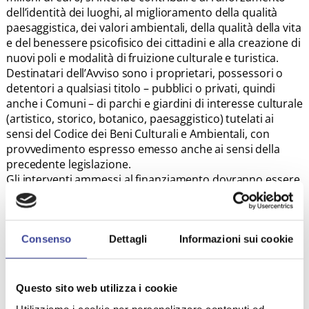
dell’identità dei luoghi, al miglioramento della qualità
paesaggistica, dei valori ambientali, della qualità della vita
e del benessere psicofisico dei cittadini e alla creazione di
nuovi poli e modalità di fruizione culturale e turistica.
Destinatari dell’Avviso sono i proprietari, possessori o
detentori a qualsiasi titolo – pubblici o privati, quindi
anche i Comuni – di parchi e giardini di interesse culturale
(artistico, storico, botanico, paesaggistico) tutelati ai
sensi del Codice dei Beni Culturali e Ambientali, con
provvedimento espresso emesso anche ai sensi della
precedente legislazione.
Gli interventi ammessi al finanziamento dovranno essere
altamente significativi, idonei a generare un tangibile
miglioramento delle condizioni di conservazione del
bene, nonché un positivo ed elevato impatto sulla
Consenso
Dettagli
Informazioni sui cookie
promozione dello sviluppo culturale, scientifico,
ambientale, educativo, economico e sociale.
I progetti vanno presentati entro le ore 13:59 del giorno
15 marzo 2022.
Questo sito web utilizza i cookie