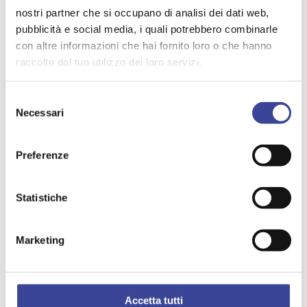
nostri partner che si occupano di analisi dei dati web,
CIRCOLARE N. 449/2026
pubblicità e social media, i quali potrebbero combinarle
con altre informazioni che hai fornito loro o che hanno
SAVE THE DATE 30 e 31 ottobre
raccolto dal tuo utilizzo dei loro servizi.
Evento“Da Tremezzo al futuro:
Selezione
80anni di Repubblica e di welfare
Necessari
del
tra diritti, politiche e territorio” –
consenso
Diretta streaming
Preferenze
6/8/2026
Statistiche
Marketing
CIRCOLARE N. 448/2026
Schemi di intesa definitivi
Accetta tutti