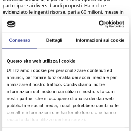
partecipare ai diversi bandi proposti. Ha inoltre
evidenziato le ingenti risorse, pari a 60 milioni, messe in
campo da Regione per nuove scuole, senza prevedere
necessariamente la demolizione, risorse mai messe in
campo per le scuole del primo ciclo, mentre a livello
nazionale erano state finanziate le scuole di secondo
Consenso
Dettagli
Informazioni sui cookie
grado e del secondo ciclo.
Nel corso del webinar, è intervenuto anche il
coordinatore del Dipartimento Edilizia, Urbanistica,
Questo sito web utilizza i cookie
Lavori Pubblici, Edilizia, Patrimonio di Anci Lombardia,
Utilizziamo i cookie per personalizzare contenuti ed
l’architetto
Maurizio Cabras
, che è entrato nel merito
annunci, per fornire funzionalità dei social media e per
degli aspetti più tecnici, ricordando che Anci Lombardia
analizzare il nostro traffico. Condividiamo inoltre
ha risposto alla necessità di costruire una squadra per
informazioni sul modo in cui utilizzi il nostro sito con i
mettere in luce le competenze degli uffici tecnici dei
nostri partner che si occupano di analisi dei dati web,
Comuni; una squadra a disposizione per dare
pubblicità e social media, i quali potrebbero combinarle
suggerimenti, agire e costruire un passaggio di
con altre informazioni che hai fornito loro o che hanno
competenze su edilizia scolastica ed essere parte
importante per la creazione di un Centro di competenze
raccolto dal tuo utilizzo dei loro servizi.
regionale. Oggi in Anci Lombardia è stata creato un