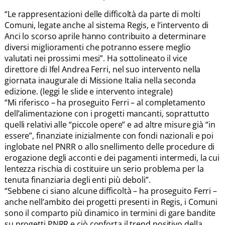
“Le rappresentazioni delle difficoltà da parte di molti
Comuni, legate anche al sistema Regis, e l’intervento di
Anci lo scorso aprile hanno contribuito a determinare
diversi miglioramenti che potranno essere meglio
valutati nei prossimi mesi”. Ha sottolineato il vice
direttore di Ifel Andrea Ferri, nel suo intervento nella
giornata inaugurale di Missione Italia nella seconda
edizione. (leggi le slide e intervento integrale)
“Mi riferisco – ha proseguito Ferri – al completamento
dell’alimentazione con i progetti mancanti, soprattutto
quelli relativi alle “piccole opere” e ad altre misure già “in
essere”, finanziate inizialmente con fondi nazionali e poi
inglobate nel PNRR o allo snellimento delle procedure di
erogazione degli acconti e dei pagamenti intermedi, la cui
lentezza rischia di costituire un serio problema per la
tenuta finanziaria degli enti più deboli”.
“Sebbene ci siano alcune difficoltà – ha proseguito Ferri –
anche nell’ambito dei progetti presenti in Regis, i Comuni
sono il comparto più dinamico in termini di gare bandite
su progetti PNRR e ciò conforta il trend positivo della