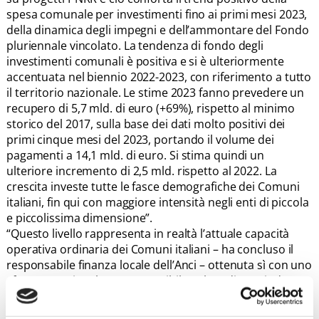
spesa comunale per investimenti fino ai primi mesi 2023,
della dinamica degli impegni e dell’ammontare del Fondo
pluriennale vincolato. La tendenza di fondo degli
investimenti comunali è positiva e si è ulteriormente
accentuata nel biennio 2022-2023, con riferimento a tutto
il territorio nazionale. Le stime 2023 fanno prevedere un
recupero di 5,7 mld. di euro (+69%), rispetto al minimo
storico del 2017, sulla base dei dati molto positivi dei
primi cinque mesi del 2023, portando il volume dei
pagamenti a 14,1 mld. di euro. Si stima quindi un
ulteriore incremento di 2,5 mld. rispetto al 2022. La
crescita investe tutte le fasce demografiche dei Comuni
italiani, fin qui con maggiore intensità negli enti di piccola
e piccolissima dimensione”.
“Questo livello rappresenta in realtà l’attuale capacità
operativa ordinaria dei Comuni italiani – ha concluso il
responsabile finanza locale dell’Anci – ottenuta sì con uno
sforzo eccezionale, ma sostenibile nel medio periodo a
condizione che non venga meno il presidio delle
semplificazioni ottenute in questi anni. È probabile che i