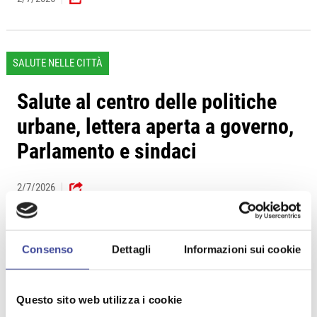
SALUTE NELLE CITTÀ
Salute al centro delle politiche
urbane, lettera aperta a governo,
Parlamento e sindaci
2/7/2026
Consenso
Dettagli
Informazioni sui cookie
WELFARE
Forum Sostenibilità Sociale,
Questo sito web utilizza i cookie
Ghilardi: rafforzare il ruolo dei