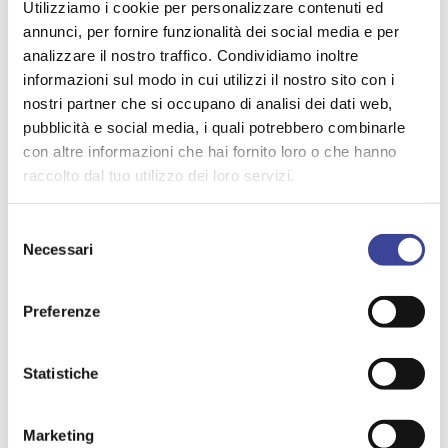
Utilizziamo i cookie per personalizzare contenuti ed
Comuni nella costruzione di
annunci, per fornire funzionalità dei social media e per
analizzare il nostro traffico. Condividiamo inoltre
comunità più inclusive
informazioni sul modo in cui utilizzi il nostro sito con i
nostri partner che si occupano di analisi dei dati web,
29/6/2026
pubblicità e social media, i quali potrebbero combinarle
con altre informazioni che hai fornito loro o che hanno
raccolto dal tuo utilizzo dei loro servizi.
WELFARE
Selezione
Necessari
del
Sicurezza sul lavoro, Anci:
consenso
“Servono più strumenti per i
Preferenze
Comuni”
Statistiche
26/6/2026
Marketing