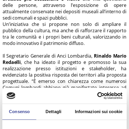
delle persone, attraverso l’esposizione di opere
attualmente conservate nei depositi museali all’interno di
sedi comunali e spazi pubblici.
Un’iniziativa che si propone non solo di ampliare il
pubblico della cultura, ma anche di rafforzare il rapporto
tra le comunità e i propri beni culturali, valorizzando in
modo innovativo il patrimonio diffuso.
Il Segretario Generale di Anci Lombardia,
Rinaldo Mario
Redaelli
, che ha ideato il progetto e promosso la sua
realizzazione presso istituzioni e stakeholder, ha
evidenziato la positiva risposta dei territori alla proposta
progettuale. “È emerso con chiarezza come numerosi
Comuni lombardi abbiano già manifestato interesse ad
aderire alla sperimentazione, a testimonianza del
potenziale di
“L’Arte in Comune”
come strumento capace
di attivare reti territoriali e generare valore culturale e
Consenso
Dettagli
Informazioni sui cookie
sociale. La sperimentazione lombarda si configura così
come un vero e proprio laboratorio di innovazione, con
l’ambizione di sviluppare un modello replicabile anche in