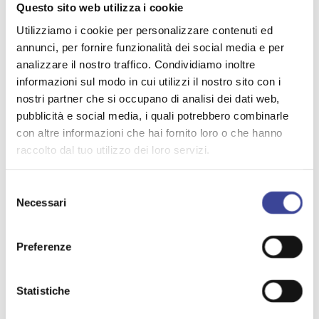
altri contesti regionali e, in prospettiva, a livello
Questo sito web utilizza i cookie
nazionale”.
Utilizziamo i cookie per personalizzare contenuti ed
annunci, per fornire funzionalità dei social media e per
analizzare il nostro traffico. Condividiamo inoltre
informazioni sul modo in cui utilizzi il nostro sito con i
Notizie
nostri partner che si occupano di analisi dei dati web,
::
Insediata al Mic la Commissione Cultura Anci,
pubblicità e social media, i quali potrebbero combinarle
presentato il progetto L'Arte in Comune
::
L’Arte in Comune: presentata ai Direttori dei Musei
con altre informazioni che hai fornito loro o che hanno
lombardi il progetto per la valorizzazione del
raccolto dal tuo utilizzo dei loro servizi.
patrimonio culturale
::
L’arte in Comune: Redaelli: “Valorizzare il patrimonio
Selezione
artistico a livello locale”
Necessari
del
::
"L'Arte in Comune": costituzione Gruppo di lavoro di
consenso
amministratori ed esperti
::
L’Arte in Comune, Guerra: "Puntiamo a generare
Preferenze
una rete virtuosa tra Comuni, istituzioni museali e
realtà locali"
Statistiche
Circolari
"L'Arte in Comune" - Presentazione ai Direttori dei