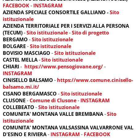
FACEBOOK
-
INSTAGRAM
AZIENDA SPECIALE CONSORTILE GALLIANO -
Sito
istituzionale
AZIENDA TERRITORIALE PER I SERVIZI ALLA PERSONA
(TECUM)
-
Sito istituzionale
-
Sito di progetto
BERGAMO
-
Sito istituzionale
BOLGARE
-
Sito istituzionale
BOVISIO MASCIAGO
-
Sito istituzionale
CASTEL MELLA
-
Sito istituzionale
CHIARI
-
https://www.pensogiovane.org/
-
INSTAGRAM
CINISELLO BALSAMO
-
https://www.comune.cinisello-
balsamo.mi.it/
CISANO BERGAMASCO
-
Sito istituzionale
CLUSONE
-
Comune di Clusone
-
INSTAGRAM
COLLEBEATO
-
Sito istituzionale
COMUNITA' MONTANA VALLE BREMBANA
-
Sito
istituzionale
COMUNITA' MONTANA VALSASSINA VALVARRONE VAL
D'ESINO E RIVIERA
-
INSTAGRAM
-
FACEBOOK