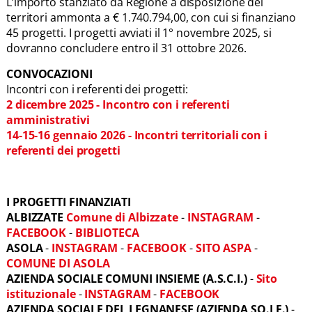
L’importo stanziato da Regione a disposizione dei
territori ammonta a € 1.740.794,00, con cui si finanziano
45 progetti. I progetti avviati il 1° novembre 2025, si
dovranno concludere entro il 31 ottobre 2026.
CONVOCAZIONI
Incontri con i referenti dei progetti:
2 dicembre 2025 - Incontro con i referenti
amministrativi
14-15-16 gennaio 2026 - Incontri territoriali con i
referenti dei progetti
I PROGETTI FINANZIATI
ALBIZZATE
Comune di Albizzate
-
INSTAGRAM
-
FACEBOOK
-
BIBLIOTECA
ASOLA
-
INSTAGRAM
-
FACEBOOK
-
SITO ASPA
-
COMUNE DI ASOLA
AZIENDA SOCIALE COMUNI INSIEME (A.S.C.I.)
-
Sito
istituzionale
-
INSTAGRAM
-
FACEBOOK
AZIENDA SOCIALE DEL LEGNANESE (AZIENDA SO.LE.)
-