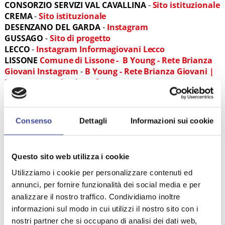
CONSORZIO SERVIZI VAL CAVALLINA
-
Sito istituzionale
CREMA
-
Sito istituzionale
DESENZANO DEL GARDA
-
Instagram
GUSSAGO
-
Sito di progetto
LECCO
-
Instagram Informagiovani Lecco
LISSONE
Comune di Lissone -
B Young - Rete Brianza
Giovani Instagram
-
B Young - Rete Brianza Giovani |
Lissone | Facebook
-
Informa Giovani Lissone
Instagram
-
Inforientagiovani Comune di Lissone
Facebook
LONATO DEL GARDA
Consenso
Dettagli
Informazioni sui cookie
MARCIGNAGO
-
Sito istituzionale
MELZO
MONTICHIARI
-
INSTAGRAM
Questo sito web utilizza i cookie
MONZA
MORBEGNO
Utilizziamo i cookie per personalizzare contenuti ed
OSPITALETTO
-
INSTAGRAM
annunci, per fornire funzionalità dei social media e per
PADERNO FRANCIACORTA
analizzare il nostro traffico. Condividiamo inoltre
PAVIA
informazioni sul modo in cui utilizzi il nostro sito con i
PIOLTELLO
-
Sito Internet
-
Pagina Facebook
-
Pagina
nostri partner che si occupano di analisi dei dati web,