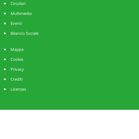
Circolari
Multimedia
Eventi
Bilancio Sociale
Mappa
Cookie
Privacy
Crediti
Licenses
Sistema ANCI Lombardia
Strategie Amministrative
RisorseComuni