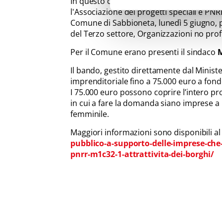
In questo contesto, Anci Lombardia con l
l'Associazione dei progetti speciali e PN
Comune di Sabbioneta, lunedì 5 giugno, p
del Terzo settore, Organizzazioni no profit
Per il Comune erano presenti il sindaco
M
Il bando, gestito direttamente dal Ministe
imprenditoriale fino a 75.000 euro a fond
I 75.000 euro possono coprire l’intero pr
in cui a fare la domanda siano imprese a pr
femminile.
Maggiori informazioni sono disponibili al
pubblico-a-supporto-delle-imprese-che
pnrr-m1c32-1-attrattivita-dei-borghi/