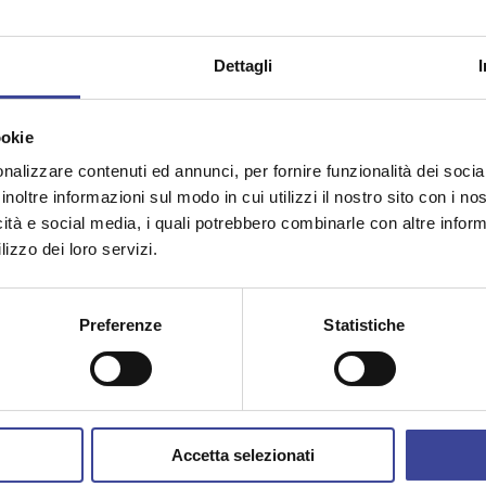
Dettagli
ookie
nalizzare contenuti ed annunci, per fornire funzionalità dei socia
inoltre informazioni sul modo in cui utilizzi il nostro sito con i n
icità e social media, i quali potrebbero combinarle con altre inform
lizzo dei loro servizi.
Preferenze
Statistiche
rto delle imprese che operano nei borghi destinatari di
" - PNRR - M1C3, il Comune di Sabbioneta ha ottenuto
l PNRR a favore e a supporto delle micro, piccole,
ciute, le organizzazioni dotate di personalità giuridica
tore che hanno sede o che intendono insediarsi a
Accetta selezionati