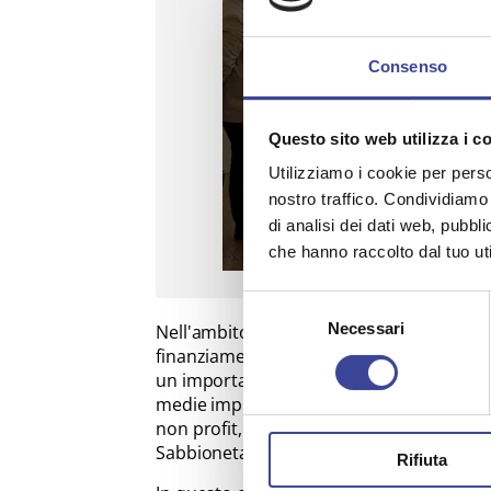
Consenso
Questo sito web utilizza i c
Utilizziamo i cookie per perso
nostro traffico. Condividiamo 
di analisi dei dati web, pubbl
che hanno raccolto dal tuo uti
Selezione
Necessari
del
Nell'ambito dell'Avviso pubblico a suppo
finanziamenti "ATTRATTIVITA' DEI BORGHI
consenso
un importante finanziamento derivante da
medie imprese le associazioni non riconos
non profit, nonché gli Enti del Terzo set
Sabbioneta.
Rifiuta