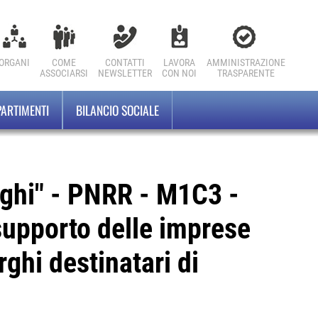
ORGANI
COME
CONTATTI
LAVORA
AMMINISTRAZIONE
ASSOCIARSI
NEWSLETTER
CON NOI
TRASPARENTE
PARTIMENTI
BILANCIO SOCIALE
orghi" - PNRR - M1C3 -
supporto delle imprese
ghi destinatari di