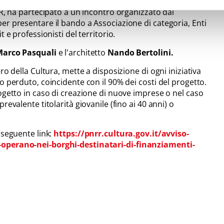
'architetto
Maurizio Cabras
, resposnsabile per
RR, ha partecipato a un incontro organizzato dal
er presentare il bando a Associazione di categoria, Enti
 e professionisti del territorio.
arco Pasquali
e l'architetto
Nando Bertolini.
ro della Cultura, mette a disposizione di ogni iniziativa
o perduto, coincidente con il 90% dei costi del progetto.
ogetto in caso di creazione di nuove imprese o nel caso
evalente titolarità giovanile (fino ai 40 anni) o
 seguente link:
https://pnrr.cultura.gov.it/avviso-
-operano-nei-borghi-destinatari-di-finanziamenti-