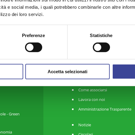
icità e social media, i quali potrebbero combinarle con altre inform
lizzo dei loro servizi.
Preferenze
Statistiche
ANCI Lombardia
Chi Siamo
Organi
Accetta selezionati
Contatti e Newsletter
Come associarsi
Lavora con noi
Amministrazione Trasparente
cole - Green
Notizie
utonomia
Circolari