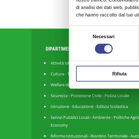
di analisi dei dati web, pubbl
che hanno raccolto dal tuo uti
Selezione
Necessari
del
consenso
DIPARTIMENTI
Attività Istituzionale ANCI Lombardia
Rifiuta
Cultura - Turismo - Sport - Politiche Giovanili
Welfare di Comunità - Pari Opportunità
Sicurezza - Protezione Civile - Polizia Locale
Istruzione - Educazione - Edilizia Scolastica
Servizi Pubblici Locali - Ambiente - Politiche Agri
Economy
Riforme Istituzionali - Riordino Territoriale - A