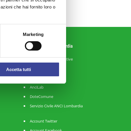
azioni che hai fornito loro o
Marketing
Sistema ANCI Lombardia
Strategie Amministrative
RisorseComuni
Accetta tutti
ReteComuni
AnciLab
DoteComune
Servizio Civile ANCI Lombardia
Account Twitter
Account Facebook