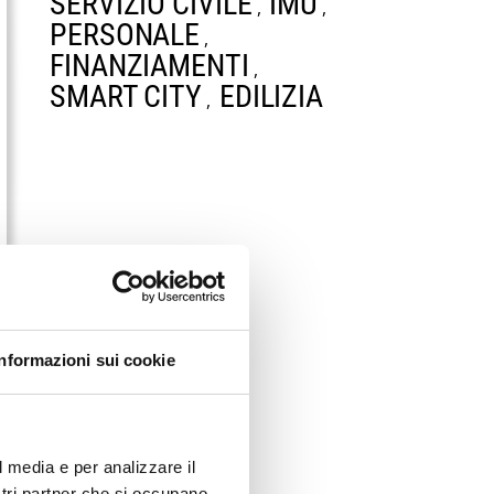
SERVIZIO CIVILE
IMU
,
,
PERSONALE
,
FINANZIAMENTI
,
SMART CITY
EDILIZIA
,
Informazioni sui cookie
l media e per analizzare il
ostri partner che si occupano