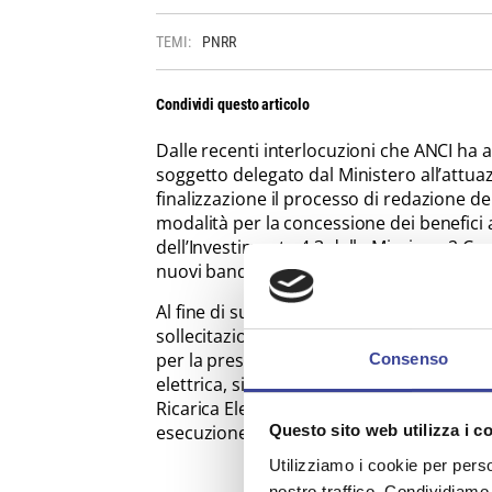
TEMI:
PNRR
Condividi questo articolo
Dalle recenti interlocuzioni che ANCI ha 
soggetto delegato dal Ministero all’attua
finalizzazione il processo di redazione dei
modalità per la concessione dei benefici a
dell’Investimento 4.3 della Missione 2 C
nuovi bandi nel corso dei primi mesi del 
Al fine di supportare al meglio le ammini
sollecitazioni che riceveranno dagli oper
per la presentazione di nuove proposte pro
Consenso
elettrica, sia su strade extra urbane sia 
Ricarica Elettrica" sintetizza e ricostruis
esecuzione, il quadro normativo attuale,
Questo sito web utilizza i c
Utilizziamo i cookie per perso
nostro traffico. Condividiamo 