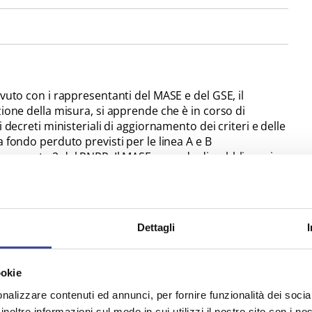
avuto con i rappresentanti del MASE e del GSE, il
zione della misura, si apprende che è in corso di
 decreti ministeriali di aggiornamento dei criteri e delle
 fondo perduto previsti per le linea A e B
omponente 2 del PNRR. Il MASE prevede di pubblicare i
2024.
strazioni comunali nella corretta gestione delle
atori a seguito della pubblicazione dei prossimi bandi
gettuali, relative alle infrastrutture di ricarica
Dettagli
in zone urbane, la Nota ANCI "PNRR Infrastruttura di
ce le misure finanziarie e azioni in corso/di prossima
 gli adempimenti e opportunità per i Comuni.
ookie
nalizzare contenuti ed annunci, per fornire funzionalità dei socia
inoltre informazioni sul modo in cui utilizzi il nostro sito con i n