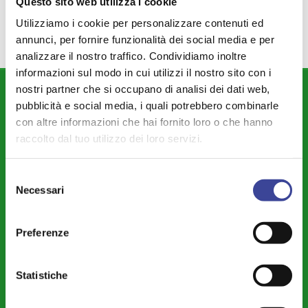
,
Questo sito web utilizza i cookie
Utilizziamo i cookie per personalizzare contenuti ed
annunci, per fornire funzionalità dei social media e per
analizzare il nostro traffico. Condividiamo inoltre
informazioni sul modo in cui utilizzi il nostro sito con i
nostri partner che si occupano di analisi dei dati web,
DIPARTIMENTI
pubblicità e social media, i quali potrebbero combinarle
con altre informazioni che hai fornito loro o che hanno
Attività Istituzionale ANCI Lombardia
raccolto dal tuo utilizzo dei loro servizi.
Cultura - Turismo - Sport - Politiche Giovanili
Welfare di Comunità - Pari Opportunità
Selezione
Necessari
del
Sicurezza - Protezione Civile - Polizia Locale
consenso
Istruzione - Educazione - Edilizia Scolastica
Preferenze
Servizi Pubblici Locali - Ambiente - Politiche Agricole - Green
Economy
Statistiche
Riforme Istituzionali - Riordino Territoriale - Autonomia
Differenziata