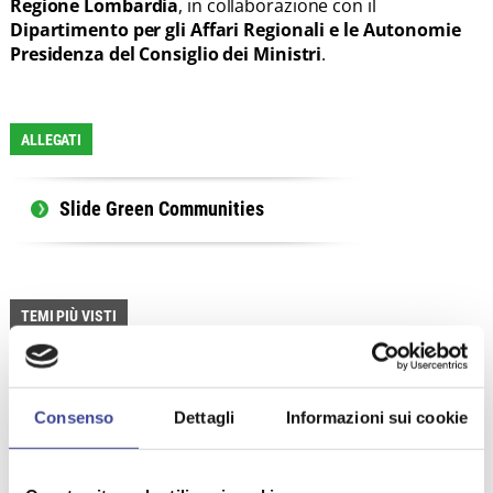
Regione Lombardia
, in collaborazione con il
Dipartimento per gli Affari Regionali e le Autonomie
Presidenza del Consiglio dei Ministri
.
ALLEGATI
Slide Green Communities
TEMI PIÙ VISTI
ASSEMBLEA ANCI
DIFESA CIVICA
,
,
FINANZIAMENTI
IFEL
,
,
Consenso
Dettagli
Informazioni sui cookie
RIFORME E LEGALITÀ
,
RISORSECOMUNI
SBLOCCA ITALIA
,
,
GIOCO D'AZZARDO
RICERCHE