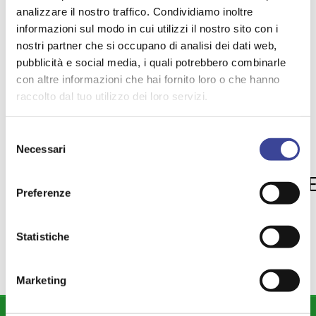
analizzare il nostro traffico. Condividiamo inoltre
Mediocredito Centrale. Stiamo ormai entrando nella fase
di attuazione e realizzazione dei molti progetti previsti
informazioni sul modo in cui utilizzi il nostro sito con i
dal Piano. Le sfide da affrontare sono molte, in primo
nostri partner che si occupano di analisi dei dati web,
luogo innalzare l’efficienza dell’Amministrazione
pubblicità e social media, i quali potrebbero combinarle
pubblica”, ha concluso il Ministro.
con altre informazioni che hai fornito loro o che hanno
raccolto dal tuo utilizzo dei loro servizi.
TEMI PIÙ VISTI
Selezione
Necessari
del
SALUTE
FASSINO
ENZO BIANCO
,
,
,
consenso
PROVINCE
REFERENDUM REGIONAL
,
Preferenze
SISMA
SOSTENIBILITA'
ANCILAB
,
,
,
,
AMMINISTRAZIONE DIGITALE
Statistiche
Marketing