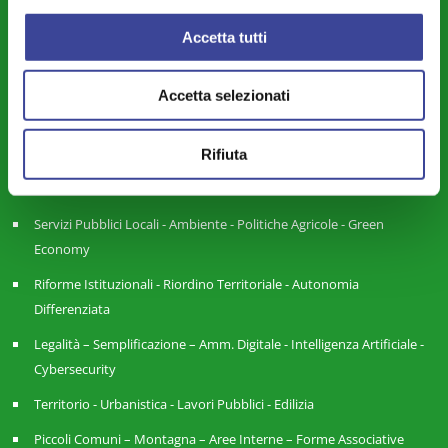
DIPARTIMENTI
Accetta tutti
Attività Istituzionale ANCI Lombardia
Cultura - Turismo - Sport - Politiche Giovanili
Accetta selezionati
Welfare di Comunità - Pari Opportunità
Sicurezza - Protezione Civile - Polizia Locale
Rifiuta
Istruzione - Educazione - Edilizia Scolastica
Servizi Pubblici Locali - Ambiente - Politiche Agricole - Green
Economy
Riforme Istituzionali - Riordino Territoriale - Autonomia
Differenziata
Legalità – Semplificazione – Amm. Digitale - Intelligenza Artificiale -
Cybersecurity
Territorio - Urbanistica - Lavori Pubblici - Edilizia
Piccoli Comuni – Montagna – Aree Interne – Forme Associative