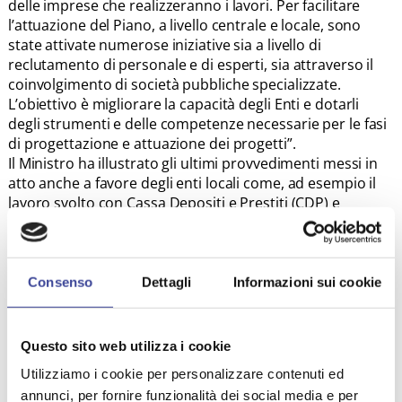
delle imprese che realizzeranno i lavori. Per facilitare
l’attuazione del Piano, a livello centrale e locale, sono
state attivate numerose iniziative sia a livello di
reclutamento di personale e di esperti, sia attraverso il
coinvolgimento di società pubbliche specializzate.
L’obiettivo è migliorare la capacità degli Enti e dotarli
degli strumenti e delle competenze necessarie per le fasi
di progettazione e attuazione dei progetti”.
Il Ministro ha illustrato gli ultimi provvedimenti messi in
atto anche a favore degli enti locali come, ad esempio il
lavoro svolto con Cassa Depositi e Prestiti (CDP) e
Invitalia con cui sono state stipulate due convenzioni,
aventi l’obiettivo di fornire assistenza tecnica e supporto
operativo nell’attuazione dei progetti del PNRR.
“Dal 20 giugno scorso è online il nuovo portale di
Consenso
Dettagli
Informazioni sui cookie
assistenza tecnica “Capacity Italy”, promosso dalla
Presidenza del Consiglio dei Ministri, dal Ministero
dell’Economia e delle Finanze, dal Dipartimento della
Questo sito web utilizza i cookie
Funzione Pubblica e dal Dipartimento per gli Affari
Utilizziamo i cookie per personalizzare contenuti ed
Regionali e le Autonomie e realizzato con il supporto
annunci, per fornire funzionalità dei social media e per
tecnico e operativo di Cassa Depositi e Prestiti, Invitalia e