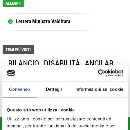
ALLEGATI
Lettera Ministro Valditara
TEMI PIÙ VISTI
BILANCIO
DISABILITÀ
ANCILAB
,
,
,
ITALIASICURA
SMART CITY
,
,
AGENZIA ENTRATE
EUSALP
,
,
FASSINO
PATTO DI STABILITÀ
,
Consenso
Dettagli
Informazioni sui cookie
Questo sito web utilizza i cookie
Utilizziamo i cookie per personalizzare contenuti ed
annunci, per fornire funzionalità dei social media e per
DIPARTIMENTI