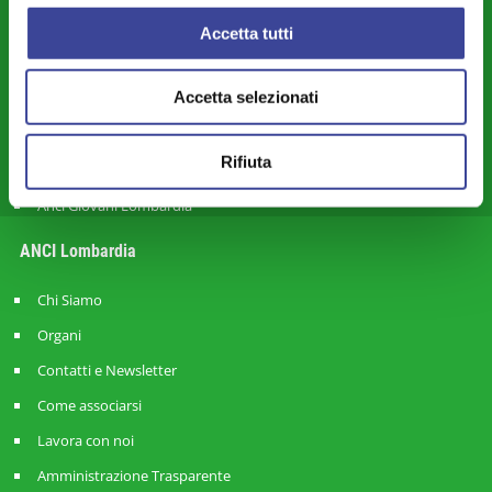
Finanza Locale - Bilancio - Fiscalità - Personale
Accetta tutti
Città Metropolitana e Rapporti con le Province
Mobilità - Trasporti
Accetta selezionati
Europa - Cooperazione Internazionale - Rapporti Transfrontalieri
Rifiuta
Commercio – Attività Produttive – Lavoro – Smart City-land
Anci Giovani Lombardia
ANCI Lombardia
Chi Siamo
Organi
Contatti e Newsletter
Come associarsi
Lavora con noi
Amministrazione Trasparente