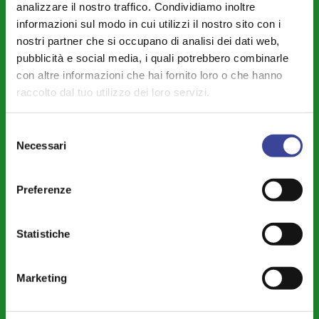
analizzare il nostro traffico. Condividiamo inoltre
informazioni sul modo in cui utilizzi il nostro sito con i
Attività Istituzionale ANCI Lombardia
nostri partner che si occupano di analisi dei dati web,
Cultura - Turismo - Sport - Politiche Giovanili
pubblicità e social media, i quali potrebbero combinarle
Welfare di Comunità - Pari Opportunità
con altre informazioni che hai fornito loro o che hanno
raccolto dal tuo utilizzo dei loro servizi.
Sicurezza - Protezione Civile - Polizia Locale
Istruzione - Educazione - Edilizia Scolastica
Selezione
Necessari
del
Servizi Pubblici Locali - Ambiente - Politiche Agricole - Green
consenso
Economy
Preferenze
Riforme Istituzionali - Riordino Territoriale - Autonomia
Differenziata
Statistiche
Legalità – Semplificazione – Amm. Digitale - Intelligenza Artificiale -
Cybersecurity
Territorio - Urbanistica - Lavori Pubblici - Edilizia
Marketing
Piccoli Comuni – Montagna – Aree Interne – Forme Associative