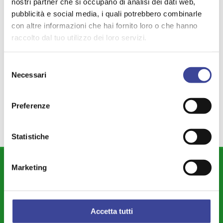
nostri partner che si occupano di analisi dei dati web,
pubblicità e social media, i quali potrebbero combinarle
TEMI PIÙ VISTI
con altre informazioni che hai fornito loro o che hanno
CITTÀ METROPOLITANA
TRIBUTI
raccolto dal tuo utilizzo dei loro servizi.
,
,
CONSUMO DI SUOLO
,
Selezione
REDDITO DI CITTADINANZA
IPSOS
,
,
Necessari
del
EBOOK
PATTO DI STABILITÀ
ATTI
,
,
,
consenso
CARTA DI MILANO
Preferenze
Statistiche
DIPARTIMENTI
Marketing
Attività Istituzionale ANCI Lombardia
Cultura - Turismo - Sport - Politiche Giovanili
Accetta tutti
Welfare di Comunità - Pari Opportunità