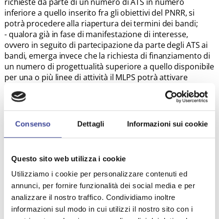
richieste da parte di un numero di ATS in numero
inferiore a quello inserito fra gli obiettivi del PNRR, si
potrà procedere alla riapertura dei termini dei bandi;
- qualora già in fase di manifestazione di interesse,
ovvero in seguito di partecipazione da parte degli ATS ai
bandi, emerga invece che la richiesta di finanziamento di
un numero di progettualità superiore a quello disponibile
per una o più linee di attività il MLPS potrà attivare
finanziamenti aggiuntivi attraverso la riprogrammazione
di eventuali altri fondi disponibili ovvero l' inserimento
nella programmazione dei fondi strutturali europei.
Consenso
Dettagli
Informazioni sui cookie
ALLEGATI
Questo sito web utilizza i cookie
Utilizziamo i cookie per personalizzare contenuti ed
Decreto MLPS 450 del 9.12.21_Approvazione PIANO
annunci, per fornire funzionalità dei social media e per
OPERATIVO PNRR
analizzare il nostro traffico. Condividiamo inoltre
informazioni sul modo in cui utilizzi il nostro sito con i