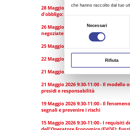
che hanno raccolto dal tuo uti
28 Maggio 2026 9:30-11:00 - Rotazione d
d'obbligo: regole, limiti e profili di risc
Selezione
Necessari
del
26 Maggio 2026 9:30-11:00 - Programmaz
consenso
negoziate e accordo quadro: regole ope
25 Maggio 2026 11:30-13:00 - Processi, 
22 Maggio 2026 11:30-13:00 - MOOC RPC
Rifiuta
21 Maggio 2026 15:00-16:30 - Sostenibilit
21 Maggio 2026 9:30-11:00 - Il modello 
presidi e responsabilità
19 Maggio 2026 9:30-11:00 - Il fenomeno 
segnali e prevenire i rischi​
15 Maggio 2026 9:30-11:00 - I requisiti d
dell'Operatore Economico (FVOE): funzi