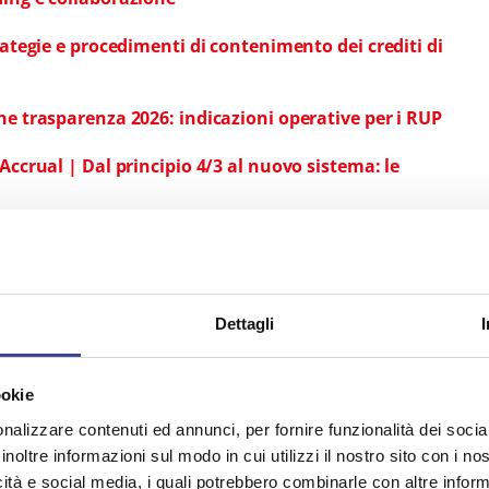
trategie e procedimenti di contenimento dei crediti di
ne trasparenza 2026: indicazioni operative per i RUP
Accrual | Dal principio 4/3 al nuovo sistema: le
cambiamento
a artificiale nella pubblica amministrazione: scenari,
Dettagli
erato
ookie
artificiale nella PA: opportunità, limiti e
nalizzare contenuti ed annunci, per fornire funzionalità dei socia
inoltre informazioni sul modo in cui utilizzi il nostro sito con i n
 | Follow up - Sessione di co-design
icità e social media, i quali potrebbero combinarle con altre inform