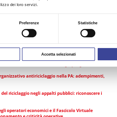
lizzo dei loro servizi.
egli affidamenti, proroghe, varianti e quinto
hio
Preferenze
Statistiche
ione degli acquisti, affidamenti diretti, procedure
rative e misure anticorruzione
impatti e stakeholder
T | Follow up - La Community che vorrei
Accetta selezionati
à e bilancio: strumenti e strategie per gli enti locali​
organizzativo antiriciclaggio nella PA: adempimenti,
del riciclaggio negli appalti pubblici: riconoscere i
egli operatori economici e il Fascicolo Virtuale
onamento e criticità operative