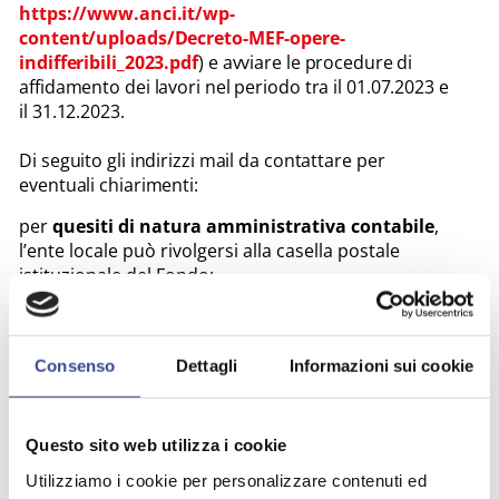
https://www.anci.it/wp-
content/uploads/Decreto-MEF-opere-
indifferibili_2023.pdf
) e avviare le procedure di
affidamento dei lavori nel periodo tra il 01.07.2023 e
il 31.12.2023.
Di seguito gli indirizzi mail da contattare per
eventuali chiarimenti:
per
quesiti di natura amministrativa contabile
,
l’ente locale può rivolgersi alla casella postale
istituzionale del Fondo:
fondo.opereindifferibili@mef.gov.it
.
per
quesiti di natura informatica
, l’ente locale può
rivolgersi all’assistenza aprendo un ticket sulla
Consenso
Dettagli
Informazioni sui cookie
piattaforma ReGiS e/o scrivere a
assistenzatecnica.regis@mef.gov.it
.
ANCI Lombardia resta a completa disposizione
all’indirizzo mail:
sportello@anci.lombardia.it
.
Questo sito web utilizza i cookie
Utilizziamo i cookie per personalizzare contenuti ed
Cordiali saluti