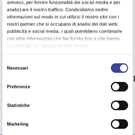
annunci, per fornire funzionalità dei social media e per
Rinaldo Mario Redaelli,
analizzare il nostro traffico. Condividiamo inoltre
Segretario Generale di ANCI Lombardia
informazioni sul modo in cui utilizzi il nostro sito con i
Maurizio Cabras
,
nostri partner che si occupano di analisi dei dati web,
Responsabile Area progetti strategici e PNRR di ANCI
pubblicità e social media, i quali potrebbero combinarle
Lombardia
con altre informazioni che hai fornito loro o che hanno
raccolto dal tuo utilizzo dei loro servizi.
TEMI PIÙ VISTI
Selezione
Necessari
RETECOMUNI
SOSTENIBILITA'
del
,
,
consenso
AGENZIA ENTRATE
BENI CONFISCAT
,
ATTIVITA' PRODUTTIVE
Preferenze
,
POLITICHE AGRICOLE
TASI
,
,
MONTAGNA
DONNE
,
Statistiche
Marketing