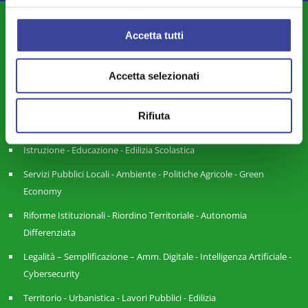
DIPARTIMENTI
Accetta tutti
Attività Istituzionale ANCI Lombardia
Accetta selezionati
Cultura - Turismo - Sport - Politiche Giovanili
Welfare di Comunità - Pari Opportunità
Rifiuta
Sicurezza - Protezione Civile - Polizia Locale
Istruzione - Educazione - Edilizia Scolastica
Servizi Pubblici Locali - Ambiente - Politiche Agricole - Green
Economy
Riforme Istituzionali - Riordino Territoriale - Autonomia
Differenziata
Legalità – Semplificazione – Amm. Digitale - Intelligenza Artificiale -
Cybersecurity
Territorio - Urbanistica - Lavori Pubblici - Edilizia