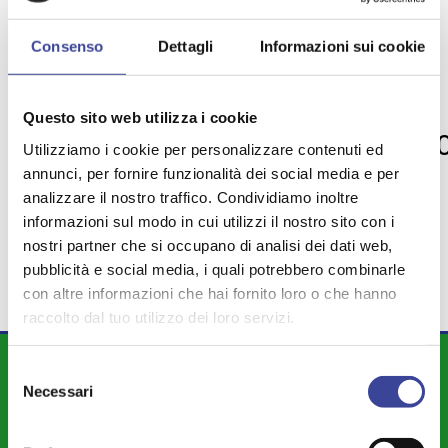
Consenso
Dettagli
Informazioni sui cookie
TEMI PIÙ VISTI
RIFIUTI
TASI
FORMAZIONE
Questo sito web utilizza i cookie
,
,
,
MANIFESTAZIONE
GIOCO D'AZZARD
,
Utilizziamo i cookie per personalizzare contenuti ed
BENI CONFISCATI
annunci, per fornire funzionalità dei social media e per
,
,
PATTO DI STABILITÀ
AREA VASTA
analizzare il nostro traffico. Condividiamo inoltre
,
,
informazioni sul modo in cui utilizzi il nostro sito con i
COOPERAZIONE INTERNAZIONALE
nostri partner che si occupano di analisi dei dati web,
pubblicità e social media, i quali potrebbero combinarle
con altre informazioni che hai fornito loro o che hanno
raccolto dal tuo utilizzo dei loro servizi.
DIPARTIMENTI
Selezione
Necessari
del
Attività Istituzionale ANCI Lombardia
consenso
Cultura - Turismo - Sport - Politiche Giovanili