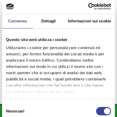
Egidio Longoni
Vice Segretario Generale Anci Lombardia
Consenso
Dettagli
Informazioni sui cookie
TEMI PIÙ VISTI
SMART CITY
EXPO
Questo sito web utilizza i cookie
,
,
PATTO DI STABILITÀ
Utilizziamo i cookie per personalizzare contenuti ed
,
ATTIVITA' PRODUTTIVE
annunci, per fornire funzionalità dei social media e per
,
,
PICCOLI COMUNI
analizzare il nostro traffico. Condividiamo inoltre
EDILIZIA SCOLASTICA
SALUTE
,
,
informazioni sul modo in cui utilizzi il nostro sito con i
AMMINISTRAZIONE DIGITALE
,
nostri partner che si occupano di analisi dei dati web,
VOLONTARIATO
pubblicità e social media, i quali potrebbero combinarle
con altre informazioni che hai fornito loro o che hanno
raccolto dal tuo utilizzo dei loro servizi.
Selezione
Necessari
del
DIPARTIMENTI