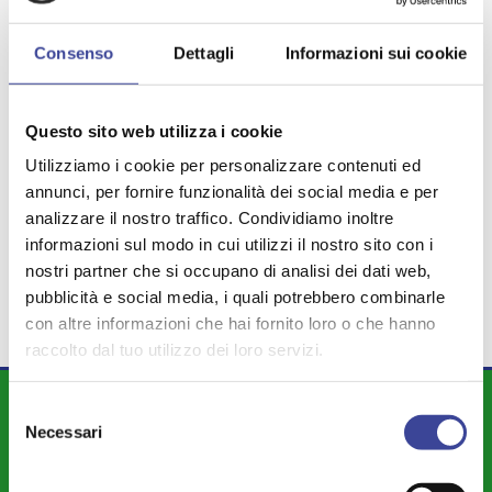
Consenso
Dettagli
Informazioni sui cookie
TEMI PIÙ VISTI
WELFARE
SEAV
Questo sito web utilizza i cookie
,
,
PUBBLICA AMMINISTRAZIONE
,
Utilizziamo i cookie per personalizzare contenuti ed
FINANZIAMENTI
LEVA CIVICA
annunci, per fornire funzionalità dei social media e per
,
,
ANIMALI
AGENZIA ENTRATE
analizzare il nostro traffico. Condividiamo inoltre
,
,
informazioni sul modo in cui utilizzi il nostro sito con i
SOSTENIBILITA'
ATTI
,
nostri partner che si occupano di analisi dei dati web,
pubblicità e social media, i quali potrebbero combinarle
con altre informazioni che hai fornito loro o che hanno
raccolto dal tuo utilizzo dei loro servizi.
DIPARTIMENTI
Selezione
Necessari
del
Attività Istituzionale ANCI Lombardia
consenso
Cultura - Turismo - Sport - Politiche Giovanili