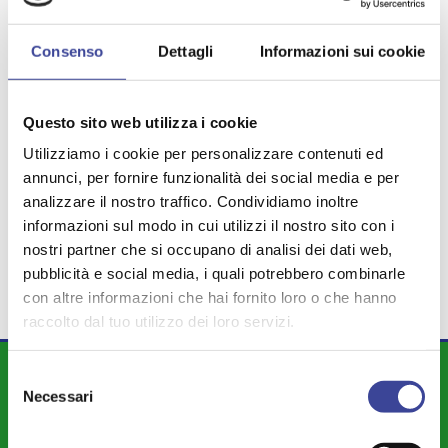
Consenso
Dettagli
Informazioni sui cookie
TEMI PIÙ VISTI
RIGENERAZIONE URBANA
ANCI
Questo sito web utilizza i cookie
,
,
POLITICHE ABITATIVE
FONTANA
Utilizziamo i cookie per personalizzare contenuti ed
,
,
TRIBUTI
UNIONE DI COMUNI
annunci, per fornire funzionalità dei social media e per
,
,
analizzare il nostro traffico. Condividiamo inoltre
GIOCO D'AZZARDO
,
informazioni sul modo in cui utilizzi il nostro sito con i
CONFCOMMERCIO
PROFUGHI
,
nostri partner che si occupano di analisi dei dati web,
pubblicità e social media, i quali potrebbero combinarle
con altre informazioni che hai fornito loro o che hanno
raccolto dal tuo utilizzo dei loro servizi.
DIPARTIMENTI
Selezione
Necessari
del
Attività Istituzionale ANCI Lombardia
consenso