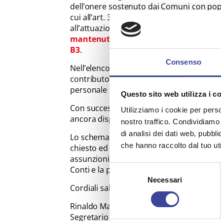
dell’onere sostenuto dai Comuni con popol
cui all’art. 31-bis del D.L. n 152/2021 (
all’attuazione dei progetti del PNRR).
Si r
mantenuta la possibilità di utilizzare 
B3
.
Consenso
Nell’elenco allegato allo schema di decre
contributo del Fondo ministeriale per l’
personale per gli anni che vanno dal 2022
Questo sito web utilizza i c
Con successivi decreti verranno distribuit
Utilizziamo i cookie per perso
ancora disponibili.
nostro traffico. Condividiamo 
di analisi dei dati web, pubbl
Lo schema di Decreto ha ricevuto il parer
che hanno raccolto dal tuo uti
chiesto ed ottenuto l’ampliamento dei Com
assunzioni finanziate anche di profili di c
Selezione
Conti e la pubblicazione in Gazzetta Uffici
Necessari
del
Cordiali saluti.
consenso
Rinaldo Mario Redaelli
Segretario Generale Anci Lombardia