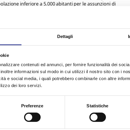
azione inferiore a 5.000 abitanti per le assunzioni di
assunzioni a tempo determinato di personale destinato
icorda ricordo che grazie all'azione di Anci si è
il contributo per assunzioni di personale di categoria
Dettagli
to sono riportati i 760 Comuni che riceveranno il
assunzione a tempo determinato di 1026 unità di
 al 2026.
ookie
e le risorse del fondo previsto dal D.L. n. 152/2021
nalizzare contenuti ed annunci, per fornire funzionalità dei socia
inoltre informazioni sul modo in cui utilizzi il nostro sito con i n
icità e social media, i quali potrebbero combinarle con altre inform
e positivo della Conferenza Stato-Città, dove l’ANCI ha
lizzo dei loro servizi.
uni beneficiari e l’inserimento nell’elenco delle
ategoria B3. Si attende la registrazione della Corte dei
ale.
Preferenze
Statistiche