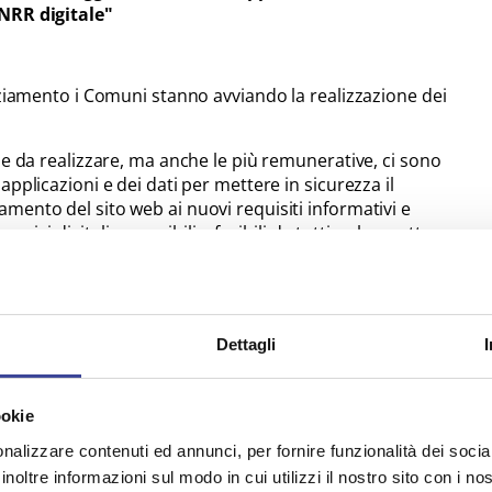
PNRR digitale"
nziamento i Comuni stanno avviando la realizzazione dei
se da realizzare, ma anche le più remunerative, ci sono
pplicazioni e dei dati per mettere in sicurezza il
mento del sito web ai nuovi requisiti informativi e
ervizi digitali accessibili e fruibili da tutti e che mettano
 contrattualizzazione dei fornitori per le attività da
iti e completare il percorso per quelle attività che sono
pletate e pronte per essere rendicontate.
Dettagli
ioni e domande di ordine tecnico ed amministrativo, e
e scelte da operare per la buona riuscita dei progetti ed il
ookie
nalizzare contenuti ed annunci, per fornire funzionalità dei socia
on il Dipartimento per la Trasformazione Digitale
inoltre informazioni sul modo in cui utilizzi il nostro sito con i n