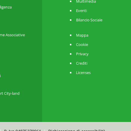
Multimedia
lligenza
Eventi
Bilancio Sociale
me Associative
Mappa
Cookie
Privacy
Crediti
Licenses
i
rt City-land