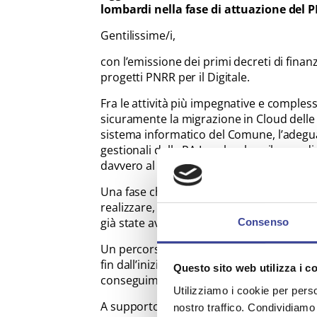
lombardi nella fase di attuazione del 
Gentilissime/i,
con l’emissione dei primi decreti di fina
progetti PNRR per il Digitale.
Fra le attività più impegnative e comples
sicuramente la migrazione in Cloud delle a
sistema informatico del Comune, l’adegua
gestionali della PA Locale e lo sviluppo di s
davvero al centro i cittadini.
Una fase che prevede l’individuazione e la
realizzare, ma anche di verificare i requis
già state avviate, se non addirittura com
Consenso
Un percorso che solleva non poche quest
fin dall’inizio mostra alcune criticità nell
Questo sito web utilizza i c
conseguimento degli obiettivi richiesti.
Utilizziamo i cookie per perso
A supporto dei Comuni, Anci Lombardia c
nostro traffico. Condividiamo 