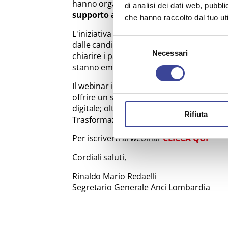
hanno organizzato, per giovedì 13 ottobre
di analisi dei dati web, pubbl
supporto ai Comuni lombardi nella fase
che hanno raccolto dal tuo uti
L'iniziativa si propone di affrontare le p
Selezione
dalle candidature al percorso realizzativo
Necessari
del
chiarire i passi da compiere, individuare 
consenso
stanno emergendo.
Il webinar intende anche rappresentare il
offrire un servizio di assistenza ai Comun
digitale; oltre al team ANCI Lombardia sar
Rifiuta
Trasformazione Digitale dedicato ai Com
Per iscriverti al webinar
CLICCA QUI
Cordiali saluti,
Rinaldo Mario Redaelli
Segretario Generale Anci Lombardia