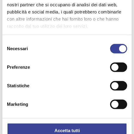
ANCI
nostri partner che si occupano di analisi dei dati web,
pubblicità e social media, i quali potrebbero combinarle
Chiedilo ad Anci - il 10 settembre
con altre informazioni che hai fornito loro o che hanno
webinar “Rinnovo CCNL Comparto
raccolto dal tuo utilizzo dei loro servizi.
Funzioni Locali 2025-2027”
Selezione
Necessari
del
6/8/2026
consenso
Preferenze
WELFARE
Statistiche
Convegno “Da Tremezzo al futuro:
80anni di Repubblica e di welfare
Marketing
tra diritti, politiche e territorio”
30-31 ottobre
Accetta tutti