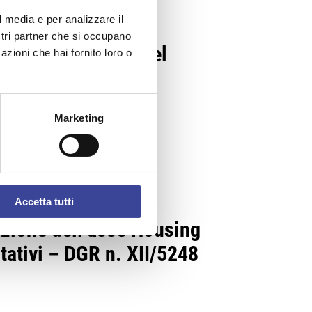
l media e per analizzare il
ostri partner che si occupano
o per i Distretti del
azioni che hai fornito loro o
Marketing
Accetta tutti
uazione dell’asse Housing
tativi – DGR n. XII/5248