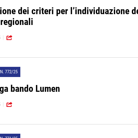
ione dei criteri per l’individuazione 
regionali
5
N. 772/25
oga bando Lumen
5