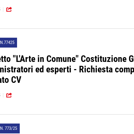
5
N.77425
tto "L'Arte in Comune" Costituzione G
istratori ed esperti - Richiesta com
ato CV
5
N. 773/25