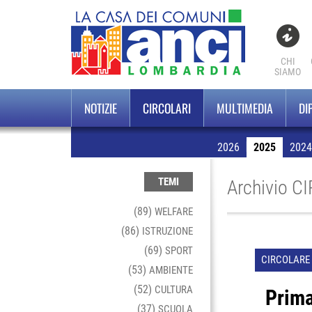
CHI
SIAMO
NOTIZIE
CIRCOLARI
MULTIMEDIA
DI
2026
2025
2024
TEMI
Archivio C
(89)
WELFARE
(86)
ISTRUZIONE
(69)
SPORT
CIRCOLARE 
(53)
AMBIENTE
(52)
CULTURA
Prima
(37)
SCUOLA