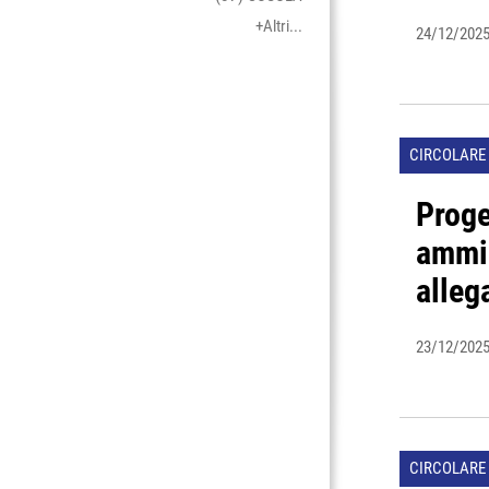
+Altri...
24/12/202
CIRCOLARE 
Proge
ammin
alleg
23/12/202
CIRCOLARE 