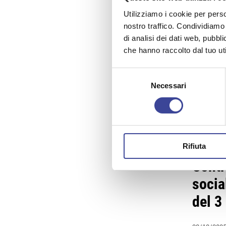
CIRCOLARE 
Utilizziamo i cookie per perso
nostro traffico. Condividiamo 
Regio
di analisi dei dati web, pubbl
che hanno raccolto dal tuo uti
comm
Selezione
22/12/202
Necessari
del
consenso
CIRCOLARE 
Rifiuta
Contr
socia
del 3