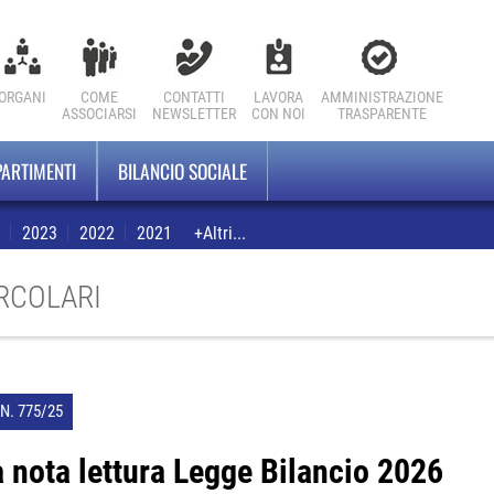
ORGANI
COME
CONTATTI
LAVORA
AMMINISTRAZIONE
ASSOCIARSI
NEWSLETTER
CON NOI
TRASPARENTE
PARTIMENTI
BILANCIO SOCIALE
2023
2022
2021
+Altri...
IRCOLARI
N. 775/25
 nota lettura Legge Bilancio 2026