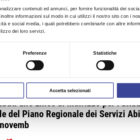
N.769 /2025
nalizzare contenuti ed annunci, per fornire funzionalità dei socia
inoltre informazioni sul modo in cui utilizzi il nostro sito con i n
ne Lombardia stanzia 60 milioni di eur
icità e social media, i quali potrebbero combinarle con altre inform
lizzo dei loro servizi.
ercio
5
Preferenze
Statistiche
N.768 /25
Accetta selezionati
ibuti alle Linee di indirizzo per l’att
le del Piano Regionale dei Servizi Abi
 novemb