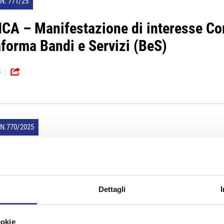
N. 771/25
CA – Manifestazione di interesse Co
aforma Bandi e Servizi (BeS)
5
N.770/2025
a Stato-Città su asili nido e trasporto
5
Dettagli
ookie