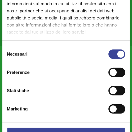
Città Metropolitana e Rapporti con le Province
informazioni sul modo in cui utilizzi il nostro sito con i
nostri partner che si occupano di analisi dei dati web,
Mobilità - Trasporti
pubblicità e social media, i quali potrebbero combinarle
Europa - Cooperazione Internazionale - Rapporti Transfrontalieri
con altre informazioni che hai fornito loro o che hanno
raccolto dal tuo utilizzo dei loro servizi.
Commercio – Attività Produttive – Lavoro – Smart City-land
Anci Giovani Lombardia
Selezione
Necessari
ANCI Lombardia
del
consenso
Chi Siamo
Preferenze
Organi
Contatti e Newsletter
Statistiche
Come associarsi
Lavora con noi
Marketing
Amministrazione Trasparente
Notizie