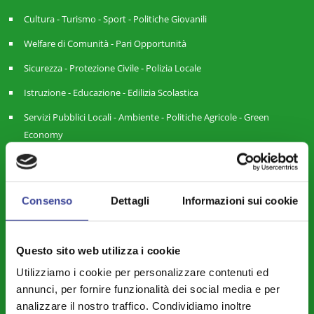
Cultura - Turismo - Sport - Politiche Giovanili
Welfare di Comunità - Pari Opportunità
Sicurezza - Protezione Civile - Polizia Locale
Istruzione - Educazione - Edilizia Scolastica
Servizi Pubblici Locali - Ambiente - Politiche Agricole - Green
Economy
Riforme Istituzionali - Riordino Territoriale - Autonomia
Differenziata
Consenso
Dettagli
Informazioni sui cookie
Legalità – Semplificazione – Amm. Digitale - Intelligenza Artificiale -
Cybersecurity
Territorio - Urbanistica - Lavori Pubblici - Edilizia
Questo sito web utilizza i cookie
Piccoli Comuni – Montagna – Aree Interne – Forme Associative
Utilizziamo i cookie per personalizzare contenuti ed
annunci, per fornire funzionalità dei social media e per
Finanza Locale - Bilancio - Fiscalità - Personale
analizzare il nostro traffico. Condividiamo inoltre