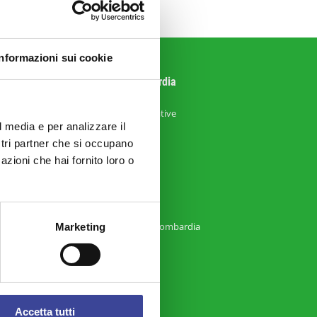
Informazioni sui cookie
Sistema ANCI Lombardia
Strategie Amministrative
l media e per analizzare il
RisorseComuni
ostri partner che si occupano
ReteComuni
azioni che hai fornito loro o
AnciLab
DoteComune
Servizio Civile ANCI Lombardia
Marketing
Account Twitter
Account Facebook
Canale Youtube
Accetta tutti