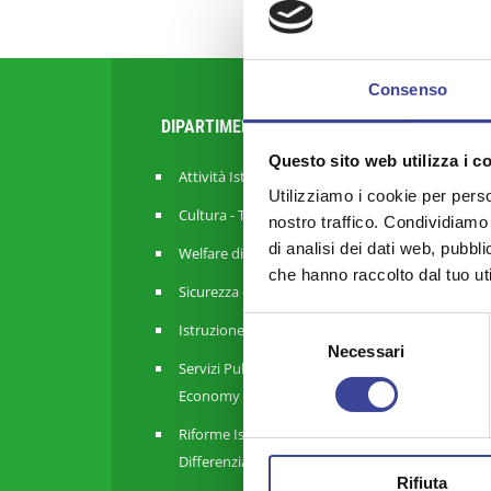
Consenso
DIPARTIMENTI
Questo sito web utilizza i c
Attività Istituzionale ANCI Lombardia
Utilizziamo i cookie per perso
Cultura - Turismo - Sport - Politiche Giovanili
nostro traffico. Condividiamo 
di analisi dei dati web, pubbl
Welfare di Comunità - Pari Opportunità
che hanno raccolto dal tuo uti
Sicurezza - Protezione Civile - Polizia Locale
Selezione
Istruzione - Educazione - Edilizia Scolastica
Necessari
del
Servizi Pubblici Locali - Ambiente - Politiche Agri
consenso
Economy
Riforme Istituzionali - Riordino Territoriale - A
Differenziata
Rifiuta