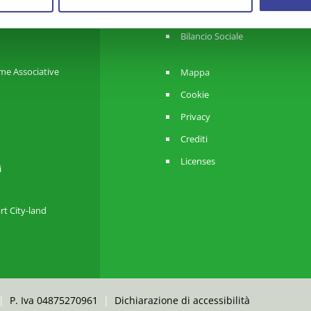
lligenza
Eventi
Bilancio Sociale
me Associative
Mappa
Cookie
Privacy
Crediti
Licenses
i
rt City-land
|
P. Iva 04875270961
|
Dichiarazione di accessibilità