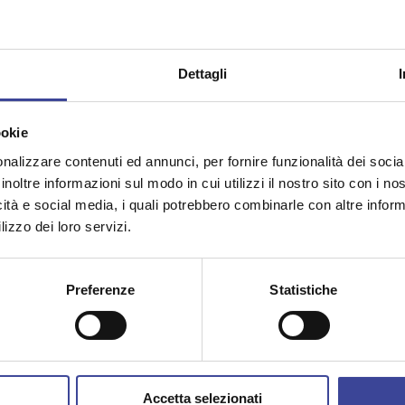
Dettagli
ANCI Lombardia
ookie
Chi Siamo
nalizzare contenuti ed annunci, per fornire funzionalità dei socia
Organi
inoltre informazioni sul modo in cui utilizzi il nostro sito con i n
Contatti e Newsletter
icità e social media, i quali potrebbero combinarle con altre inform
lizzo dei loro servizi.
Come associarsi
Lavora con noi
Amministrazione Trasparente
Preferenze
Statistiche
cole - Green
Notizie
utonomia
Circolari
Multimedia
Accetta selezionati