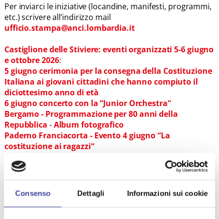
Per inviarci le iniziative (locandine, manifesti, programmi,
etc.) scrivere all’indirizzo mail
ufficio.stampa@anci.lombardia.it
Castiglione delle Stiviere: eventi organizzati 5-6 giugno
e ottobre 2026
:
5 giugno cerimonia per la consegna della Costituzione
Italiana ai giovani cittadini che hanno compiuto il
diciottesimo anno di età
6 giugno concerto con la “Junior Orchestra"
Bergamo - Programmazione per 80 anni della
Repubblica
-
Album fotografico
Paderno Franciacorta - Evento 4 giugno “La
costituzione ai ragazzi“
Gorgonzola - 80 anni della Repubblica e del voto alle
donne
San Giuliano Milanese - Evento per la celebrazione del
2 giugno
Consenso
Dettagli
Informazioni sui cookie
Misano di Gera d'Adda - Presentazione del libro "Le
bergamasche in politica"