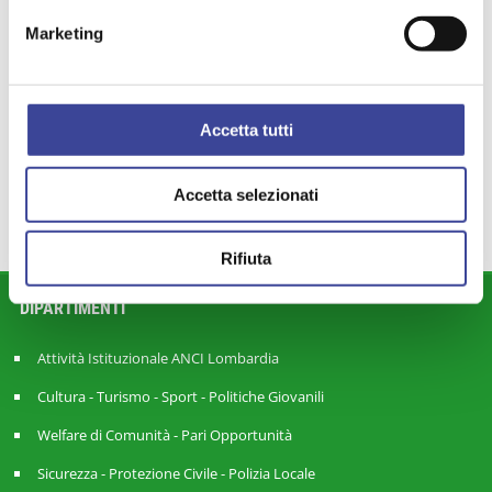
SEAV
ITALIASICURA
SIA
Marketing
,
,
,
POLITICHE AGRICOLE
BAMBINI
,
,
SCANAGATTI
PARI OPPORTUNITÀ
,
,
LINEE GUIDA ANTICORRUZIONE
Accetta tutti
,
PARLAMENTO
Accetta selezionati
Rifiuta
DIPARTIMENTI
Attività Istituzionale ANCI Lombardia
Cultura - Turismo - Sport - Politiche Giovanili
Welfare di Comunità - Pari Opportunità
Sicurezza - Protezione Civile - Polizia Locale