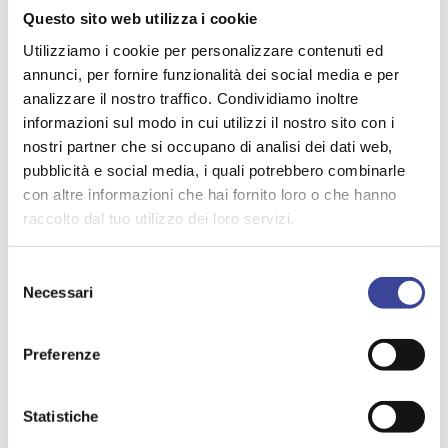
Asola - Consegna della Costituzione e del tricolore ai
Questo sito web utilizza i cookie
cittadini asolani diciottenni
Dolzago - Eventi per l'ottantesimo anniversario della
Utilizziamo i cookie per personalizzare contenuti ed
proclamazione della Repubblica
annunci, per fornire funzionalità dei social media e per
Mede - Eventi organizzati in occasione delle
analizzare il nostro traffico. Condividiamo inoltre
celebrazioni del 2 giugno
informazioni sul modo in cui utilizzi il nostro sito con i
Macherio - Celebrazioni 2 giugno
e
comunicato
nostri partner che si occupano di analisi dei dati web,
Milano - Eventi giornata 2 giugno
pubblicità e social media, i quali potrebbero combinarle
Castiglione d'Adda - Evento 2 giugno
con altre informazioni che hai fornito loro o che hanno
Salerano sul Lambro - Proiezione del film "C'è ancora
raccolto dal tuo utilizzo dei loro servizi.
domani"
Cavamanara - Bollicine in Terrazza
-
“I volti della
Repubblica – 80 anni dal Referendum”
Selezione
Gandino - Iniziative 2 giugno
Necessari
del
Crema - Iniziativa 2 giugno
consenso
San Giovanni del Dosso - Celebrazioni 2 giugno
Preferenze
Oggiona - Cerimonia 2 giugno
Statistiche
TEMI PIÙ VISTI