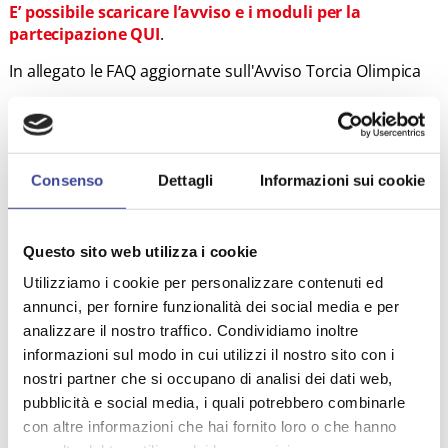
E’ possibile scaricare l’avviso e i moduli per la
partecipazione QUI
.
In allegato le FAQ aggiornate sull'Avviso Torcia Olimpica
ALLEGATI
Consenso
Dettagli
Informazioni sui cookie
FAQ Avviso Torcia Olimpica
Questo sito web utilizza i cookie
Utilizziamo i cookie per personalizzare contenuti ed
annunci, per fornire funzionalità dei social media e per
TEMI PIÙ VISTI
analizzare il nostro traffico. Condividiamo inoltre
SOSTENIBILITA'
COMMERCIO
informazioni sul modo in cui utilizzi il nostro sito con i
,
,
COOPERAZIONE INTERNAZIONALE
nostri partner che si occupano di analisi dei dati web,
,
pubblicità e social media, i quali potrebbero combinarle
CASSA DEPOSITI E PRESTITI
,
con altre informazioni che hai fornito loro o che hanno
MAURO GUERRA
INQUINAMENTO
,
,