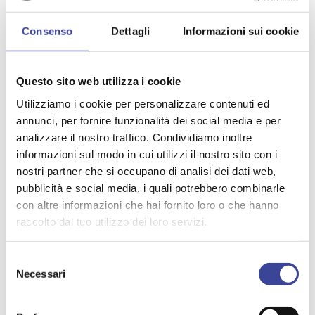
- per ogni Amministratore che si prenota devono essere
indicate le seguenti informazioni: nome e cognome,
Consenso
Dettagli
Informazioni sui cookie
qualifica dell’amministratore, n. cellulare, Indirizzo email;
- Possono partecipare più Amministratori dello stesso
Comune (Sindaco, Assessore, Consigliere);
Questo sito web utilizza i cookie
- Ogni partecipante/Amministratore, può portare un solo
accompagnatore e lo deve comunicare al momento della
Utilizziamo i cookie per personalizzare contenuti ed
prenotazione;
annunci, per fornire funzionalità dei social media e per
- Non ci sono hotel convenzionati.
analizzare il nostro traffico. Condividiamo inoltre
informazioni sul modo in cui utilizzi il nostro sito con i
I Sindaci che parteciperanno all'iniziativa dovranno
nostri partner che si occupano di analisi dei dati web,
indossare la fascia tricolore.
pubblicità e social media, i quali potrebbero combinarle
con altre informazioni che hai fornito loro o che hanno
raccolto dal tuo utilizzo dei loro servizi.
ALLEGATI
Selezione
Invito Concerto Giubileo Governanti
Necessari
del
consenso
Programma Giubile dei Governanti definitivo