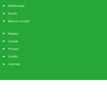
Multimedia
Eventi
Bilancio Sociale
Mappa
Cookie
Privacy
Crediti
Licenses
Sistema ANCI Lombardia
Strategie Amministrative
RisorseComuni