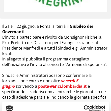
Il 21 e il 22 giugno, a Roma, si terrà il
Giubileo dei
Governanti
.
L'invito a partecipare è rivolto da Monsignor Fisichella,
Pro–Prefetto del Dicastero per l’Evangelizzazione, al
Presidente Manfredi e a tutti i Sindaci e gli Amministratori
locali.
In allegato si pubblica il programma dettagliato
dell'iniziativa e l'invito al concerto “Armonie di speranza".
Sindaci e Amministratori possono confermare la
loro adesione entro e non oltre
venerdì 6
giugno
scrivendo a
posta@anci.lombardia.it
e
specificando se aderiscono a entrambe le giornate, o nel
caso di adesione parziale, indicando la giornata specifica.
Per motivi organizzativi, ANCI specfica quanto segue: