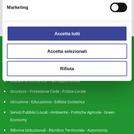
SOLIDARIETÀ
PARLAMENTO
TPL
,
,
Marketing
Accetta tutti
DIPARTIMENTI
Accetta selezionati
Attività Istituzionale ANCI Lombardia
Rifiuta
Cultura - Turismo - Sport - Politiche Giovanili
Welfare di Comunità - Pari Opportunità
Sicurezza - Protezione Civile - Polizia Locale
Istruzione - Educazione - Edilizia Scolastica
Servizi Pubblici Locali - Ambiente - Politiche Agricole - Green
Economy
Riforme Istituzionali - Riordino Territoriale - Autonomia