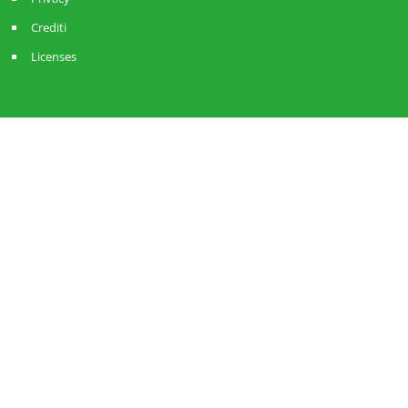
Crediti
Licenses
Sistema ANCI Lombardia
Strategie Amministrative
RisorseComuni
ReteComuni
AnciLab
DoteComune
Servizio Civile ANCI Lombardia
Account Twitter
Account Facebook