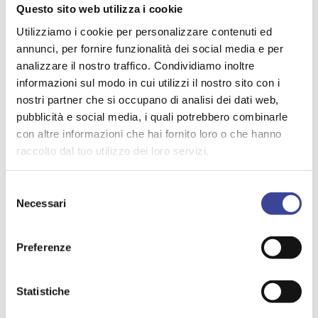
chiave è “il legame tra accessibilità e pianificazione
Questo sito web utilizza i cookie
territoriale. Credo che, soprattutto per le piccole
Utilizziamo i cookie per personalizzare contenuti ed
comunità, sia un tema cruciale. Non possiamo – ha
spiegato la giovane sindaca bergamasca - non pensare ai
annunci, per fornire funzionalità dei social media e per
tanti strumenti urbanistici fondamentali per avere quel
analizzare il nostro traffico. Condividiamo inoltre
famoso patto di cittadinanza nello sviluppo delle politiche
informazioni sul modo in cui utilizzi il nostro sito con i
urbane, ad iniziare dal piano di accessibilità urbana, uno
nostri partner che si occupano di analisi dei dati web,
strumento chiave questo se le città e i territori vogliono
pubblicità e social media, i quali potrebbero combinarle
essere accessibili ed inclusive per tutti i cittadini".
con altre informazioni che hai fornito loro o che hanno
raccolto dal tuo utilizzo dei loro servizi.
Leggi tutte le news sull'Assemble:
Assemblea ANCI Giovani, a Palermo oltre 60
Amministratori lombardi
Selezione
Necessari
del
consenso
TEMI PIÙ VISTI
Preferenze
PROTOCOLLO DI INTESA
ANCILAB
,
,
FEDERSANITA
CORONAVIRUS
Statistiche
,
,
INNOVAZIONE
APPALTI
,
,