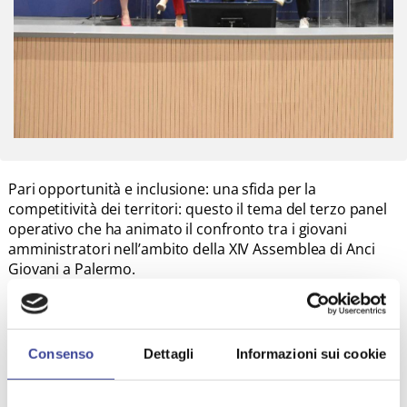
Pari opportunità e inclusione: una sfida per la
competitività dei territori: questo il tema del terzo panel
operativo che ha animato il confronto tra i giovani
amministratori nell’ambito della XIV Assemblea di Anci
Giovani a Palermo.
“Per favorire la realizzazione concreta delle pari
opportunità, i Comuni, anche piccoli, possono iniziare a
lavorare innanzitutto sull’acccessibilità ai servizi,
soprattutto quelli legati all’infanzia, per aiutare le donne a
Consenso
Dettagli
Informazioni sui cookie
conciliare la cura della famiglia con il lavoro”, ha ricordato
Valentina Ceruti sindaco di Villa D’Almè. Ma un altro tema