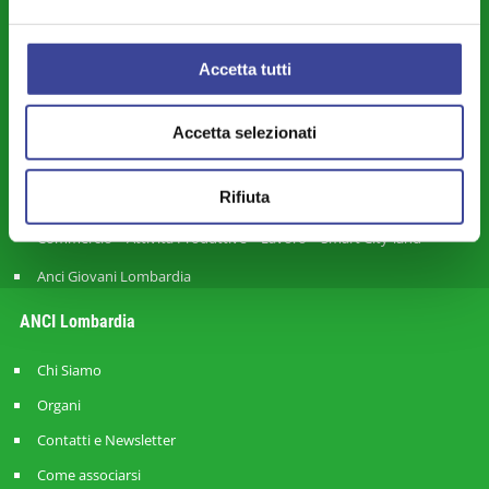
Territorio - Urbanistica - Lavori Pubblici - Edilizia
Piccoli Comuni – Montagna – Aree Interne – Forme Associative
Accetta tutti
Finanza Locale - Bilancio - Fiscalità - Personale
Città Metropolitana e Rapporti con le Province
Accetta selezionati
Mobilità - Trasporti
Rifiuta
Europa - Cooperazione Internazionale - Rapporti Transfrontalieri
Commercio – Attività Produttive – Lavoro – Smart City-land
Anci Giovani Lombardia
ANCI Lombardia
Chi Siamo
Organi
Contatti e Newsletter
Come associarsi