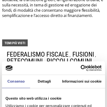
sulla necessità, in tema di gestione ed erogazione dei
fondi, di modalità che consentano maggiore flessibilità,
semplificazione e l’accesso diretto ai finanziamenti.
TEMI PIÙ VISTI
FEDERALISMO FISCALE
FUSIONI
,
,
RETECOMUNI
PICCOLI COMUNI
,
,
POLIZIA LOCALE
,
,
PICCOLI COMUNI
PUBBLICA AMMINISTRAZIONE
,
POLITICHE SOCIALI
Consenso
Dettagli
Informazioni sui cookie
,
ATTIVITA' PRODUTTIVE
Questo sito web utilizza i cookie
Utilizziamo i cookie per personalizzare contenuti ed