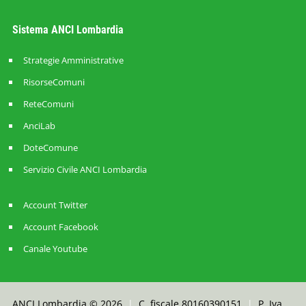
Sistema ANCI Lombardia
Strategie Amministrative
RisorseComuni
ReteComuni
AnciLab
DoteComune
Servizio Civile ANCI Lombardia
Account Twitter
Account Facebook
Canale Youtube
ANCI Lombardia © 2026
|
C. fiscale 80160390151
|
P. Iva