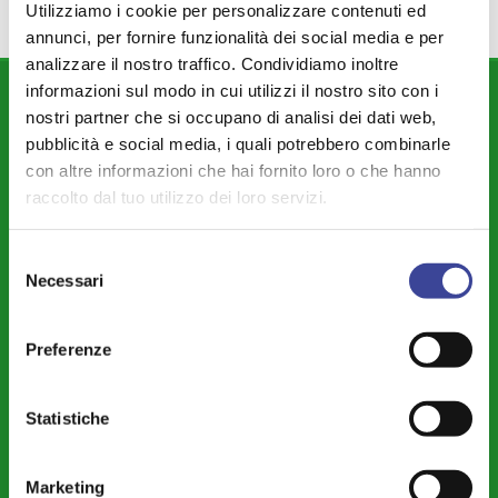
Utilizziamo i cookie per personalizzare contenuti ed
annunci, per fornire funzionalità dei social media e per
analizzare il nostro traffico. Condividiamo inoltre
informazioni sul modo in cui utilizzi il nostro sito con i
DIPARTIMENTI
nostri partner che si occupano di analisi dei dati web,
pubblicità e social media, i quali potrebbero combinarle
Attività Istituzionale ANCI Lombardia
con altre informazioni che hai fornito loro o che hanno
Cultura - Turismo - Sport - Politiche Giovanili
raccolto dal tuo utilizzo dei loro servizi.
Welfare di Comunità - Pari Opportunità
Selezione
Sicurezza - Protezione Civile - Polizia Locale
Necessari
del
Istruzione - Educazione - Edilizia Scolastica
consenso
Servizi Pubblici Locali - Ambiente - Politiche Agricole - Green
Preferenze
Economy
Riforme Istituzionali - Riordino Territoriale - Autonomia
Statistiche
Differenziata
Legalità – Semplificazione – Amm. Digitale - Intelligenza Artificiale -
Marketing