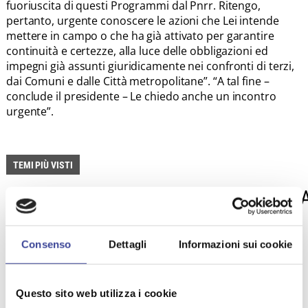
fuoriuscita di questi Programmi dal Pnrr. Ritengo,
pertanto, urgente conoscere le azioni che Lei intende
mettere in campo o che ha già attivato per garantire
continuità e certezze, alla luce delle obbligazioni ed
impegni già assunti giuridicamente nei confronti di terzi,
dai Comuni e dalle Città metropolitane”. “A tal fine –
conclude il presidente – Le chiedo anche un incontro
urgente”.
TEMI PIÙ VISTI
DIFESA CIVICA
EDILIZIA SCOLASTIC
,
CORONAVIRUS
PNRR
,
,
,
SERVIZI SOCIALI
INNOVAZIONE
,
,
Consenso
Dettagli
Informazioni sui cookie
PROTEZIONE CIVILE
URBANISTICA
,
,
POLITICHE GIOVANILI
Questo sito web utilizza i cookie