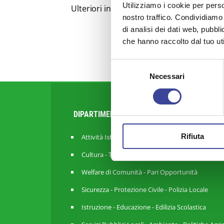
Utilizziamo i cookie per perso
Ulteriori informazioni disponibili nell'alle
nostro traffico. Condividiamo 
di analisi dei dati web, pubbl
che hanno raccolto dal tuo uti
Selezione
Necessari
del
consenso
DIPARTIMENTI
Rifiuta
Attività Istituzionale ANCI Lombardia
Cultura - Turismo - Sport - Politiche Giovanili
Welfare di Comunità - Pari Opportunità
Sicurezza - Protezione Civile - Polizia Locale
Istruzione - Educazione - Edilizia Scolastica