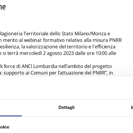
ne
a Ragioneria Territoriale dello Stato Milano/Monza e
 merito al webinar formativo relativo alla misura PNRR
ilienza, la valorizzazione del territorio e l'efficienza
si terrà mercoledì 2 agosto 2023 dalle ore 10:00 alle
sk force di ANCI Lombardia nell’ambito del progetto
 supporto ai Comuni per l’attuazione del PNRR”, in
sto link
.
3 737 717 936 - Passcode: ZRQJ2Y )
Dettagli
l’oggetto del webinar potranno essere trasmessi
t
entro la mattinata di martedì 1 agosto 2023. I quesiti
nte la sessione formativa.
ookie