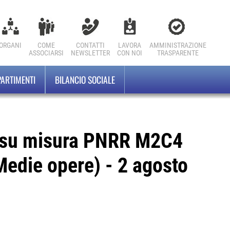
ORGANI
COME
CONTATTI
LAVORA
AMMINISTRAZIONE
ASSOCIARSI
NEWSLETTER
CON NOI
TRASPARENTE
PARTIMENTI
BILANCIO SOCIALE
 su misura PNRR M2C4
Medie opere) - 2 agosto