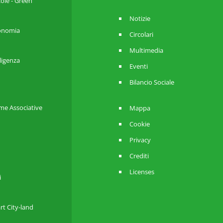
cole - Green
Notizie
utonomia
Circolari
Multimedia
lligenza
Eventi
Bilancio Sociale
me Associative
Mappa
Cookie
Privacy
Crediti
Licenses
i
rt City-land