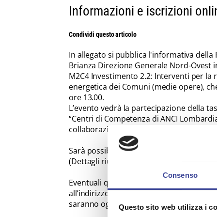
Informazioni e iscrizioni onli
Condividi questo articolo
In allegato si pubblica l'informativa dell
Brianza Direzione Generale Nord-Ovest in
M2C4 Investimento 2.2: Interventi per la res
energetica dei Comuni (medie opere), che 
ore 13.00.
L’evento vedrà la partecipazione della ta
“Centri di Competenza di ANCI Lombardia:
collaborazione con Fondazione Cariplo.
Sarà possibile partecipare attraverso
que
(Dettagli riunione Teams: ID riunione: 39
Consenso
Eventuali quesiti di interesse relativi al
all’indirizzo
sportello@anci.lombardia.i
saranno oggetto di approfondimento dura
Questo sito web utilizza i c