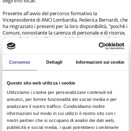
degli Enti locali.
Presente all'avvio del percorso formativo la
Vicepresidente di ANCI Lombardia, Federica Bernardi, che
ha ringraziato i presenti per la loro disponibilità, "poichè i
Comuni, nonostante la carenza di personale e di risorse,
si sono fatti carico di questa iniziativa, preparandosi
all'impegno con 18 incontri formativi che partono oggi".
Bernardi ha in particolare sottolineato "l'importanza di
mettersi a disposizione per gli Uffici di prossimità, che si
Consenso
Dettagli
Informazioni sui cookie
rivolgeranno, in particolare, ai cittadini delle fasce più
deboli".
Questo sito web utilizza i cookie
Nello speciico l’“Ufficio di prossimità” renderà possibile al
cittadino ricevere informazioni e consulenza sugli istituti
Utilizziamo i cookie per personalizzare contenuti ed
di protezione giuridica, effettuare il deposito telematico
annunci, per fornire funzionalità dei social media e per
degli atti e ricevere comunicazioni e notifiche da parte
analizzare il nostro traffico. Condividiamo inoltre
delle cancellerie, in modo da ridurre sensibilmente le
informazioni sul modo in cui utilizzi il nostro sito con i
difficoltà e i tempi di spostamento dei cittadini, nonché
nostri partner che si occupano di analisi dei dati web,
offrire momenti di orientamento e informazione
pubblicità e social media, i quali potrebbero combinarle
coordinati tra tutte le componenti interessate dalle reti di