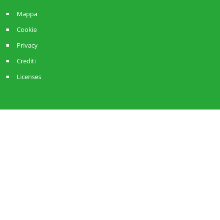
Mappa
Cookie
Privacy
Crediti
Licenses
Sistema ANCI Lombardia
Strategie Amministrative
RisorseComuni
ReteComuni
AnciLab
DoteComune
Servizio Civile ANCI Lombardia