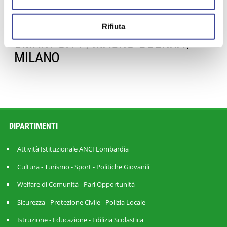
IFEL
TERREMOTO
SINDACATI
,
,
,
EUROPA
CATASTO
SEAV
Rifiuta
,
,
,
SMART CITY
MAURO GUERRA
,
,
MILANO
DIPARTIMENTI
Attività Istituzionale ANCI Lombardia
Cultura - Turismo - Sport - Politiche Giovanili
Welfare di Comunità - Pari Opportunità
Sicurezza - Protezione Civile - Polizia Locale
Istruzione - Educazione - Edilizia Scolastica