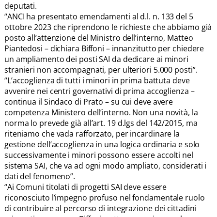
deputati.
“ANCI ha presentato emendamenti al d.l. n. 133 del 5
ottobre 2023 che riprendono le richieste che abbiamo già
posto all’attenzione del Ministro dell’interno, Matteo
Piantedosi – dichiara Biffoni – innanzitutto per chiedere
un ampliamento dei posti SAI da dedicare ai minori
stranieri non accompagnati, per ulteriori 5.000 posti”.
“L’accoglienza di tutti i minori in prima battuta deve
avvenire nei centri governativi di prima accoglienza –
continua il Sindaco di Prato – su cui deve avere
competenza Ministero dell’interno. Non una novità, la
norma lo prevede già all’art. 19 d.lgs del 142/2015, ma
riteniamo che vada rafforzato, per incardinare la
gestione dell’accoglienza in una logica ordinaria e solo
successivamente i minori possono essere accolti nel
sistema SAI, che va ad ogni modo ampliato, considerati i
dati del fenomeno”.
“Ai Comuni titolati di progetti SAI deve essere
riconosciuto l’impegno profuso nel fondamentale ruolo
di contribuire al percorso di integrazione dei cittadini