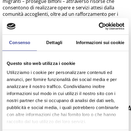
migranti – prosegue Biffoni – attraverso risorse che
consentono di realizzare opere e servizi attesi dalla
comunità accoglienti, oltre ad un rafforzamento per i
servizi sociali impegnati nella gestione delle procedure
annesse al SAI”.
“Per le città di frontiera e di sbarco – continua – abbiamo
chiesto particolare attenzione, oltre al sostegno
Consenso
Dettagli
Informazioni sui cookie
economico, poiché su di esse grava un peso non
indifferente e ci sembra giusto poterle mettere nelle
condizioni di affrontare con maggiore serenità un
Questo sito web utilizza i cookie
fenomeno stabile. “Con poche risorse in più possiamo
fare un lavoro migliore”, conclude Biffoni.
Utilizziamo i cookie per personalizzare contenuti ed
annunci, per fornire funzionalità dei social media e per
analizzare il nostro traffico. Condividiamo inoltre
informazioni sul modo in cui utilizzi il nostro sito con i
TEMI PIÙ VISTI
nostri partner che si occupano di analisi dei dati web,
PACE
OLIMPIADI
ANCILAB
IMU
SI
pubblicità e social media, i quali potrebbero combinarle
,
,
,
,
AMBIENTE
ASSEMBLEA ANCI
con altre informazioni che hai fornito loro o che hanno
,
,
,
raccolto dal tuo utilizzo dei loro servizi.
MILANO
SOLIDARIETÀ
,