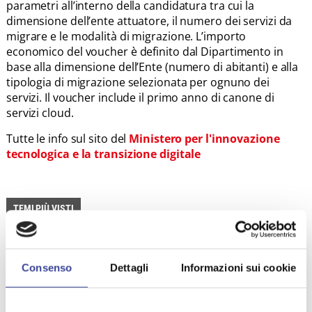
parametri all’interno della candidatura tra cui la
dimensione dell’ente attuatore, il numero dei servizi da
migrare e le modalità di migrazione. L’importo
economico del voucher è definito dal Dipartimento in
base alla dimensione dell’Ente (numero di abitanti) e alla
tipologia di migrazione selezionata per ognuno dei
servizi. Il voucher include il primo anno di canone di
servizi cloud.
Tutte le info sul sito del
Ministero per l'innovazione
tecnologica e la transizione digitale
TEMI PIÙ VISTI
PROTOCOLLO DI INTESA
,
POLITICHE SOCIALI
SCUOLA
,
,
Consenso
Dettagli
Informazioni sui cookie
COESIONE
ISTRUZIONE
ISEE
,
,
,
GOVERNO
AGENZIA ENTRATE
,
,