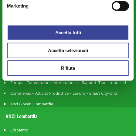
Differenziata
Marketing
Legalità – Semplificazione – Amm. Digitale - Intelligenza Artificiale -
Cybersecurity
Territorio - Urbanistica - Lavori Pubblici - Edilizia
Accetta tutti
Piccoli Comuni – Montagna – Aree Interne – Forme Associative
Accetta selezionati
Finanza Locale - Bilancio - Fiscalità - Personale
Città Metropolitana e Rapporti con le Province
Rifiuta
Mobilità - Trasporti
Europa - Cooperazione Internazionale - Rapporti Transfrontalieri
Commercio – Attività Produttive – Lavoro – Smart City-land
Anci Giovani Lombardia
ANCI Lombardia
Chi Siamo