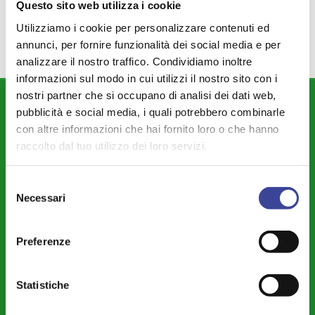
FEDERSANITA
Questo sito web utilizza i cookie
Utilizziamo i cookie per personalizzare contenuti ed
annunci, per fornire funzionalità dei social media e per
analizzare il nostro traffico. Condividiamo inoltre
informazioni sul modo in cui utilizzi il nostro sito con i
nostri partner che si occupano di analisi dei dati web,
DIPARTIMENTI
pubblicità e social media, i quali potrebbero combinarle
con altre informazioni che hai fornito loro o che hanno
Attività Istituzionale ANCI Lombardia
raccolto dal tuo utilizzo dei loro servizi.
Cultura - Turismo - Sport - Politiche Giovanili
Welfare di Comunità - Pari Opportunità
Selezione
Necessari
del
Sicurezza - Protezione Civile - Polizia Locale
consenso
Istruzione - Educazione - Edilizia Scolastica
Preferenze
Servizi Pubblici Locali - Ambiente - Politiche Agricole - Green
Economy
Statistiche
Riforme Istituzionali - Riordino Territoriale - Autonomia