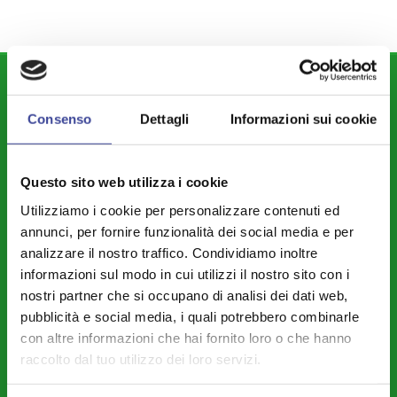
DIPARTIMENTI
Consenso
Dettagli
Informazioni sui cookie
Attività Istituzionale ANCI Lombardia
Cultura - Turismo - Sport - Politiche Giovanili
Questo sito web utilizza i cookie
Welfare di Comunità - Pari Opportunità
Utilizziamo i cookie per personalizzare contenuti ed
Sicurezza - Protezione Civile - Polizia Locale
annunci, per fornire funzionalità dei social media e per
Istruzione - Educazione - Edilizia Scolastica
analizzare il nostro traffico. Condividiamo inoltre
informazioni sul modo in cui utilizzi il nostro sito con i
Servizi Pubblici Locali - Ambiente - Politiche Agricole - Green
nostri partner che si occupano di analisi dei dati web,
Economy
pubblicità e social media, i quali potrebbero combinarle
Riforme Istituzionali - Riordino Territoriale - Autonomia
con altre informazioni che hai fornito loro o che hanno
Differenziata
raccolto dal tuo utilizzo dei loro servizi.
Legalità – Semplificazione – Amm. Digitale - Intelligenza Artificiale -