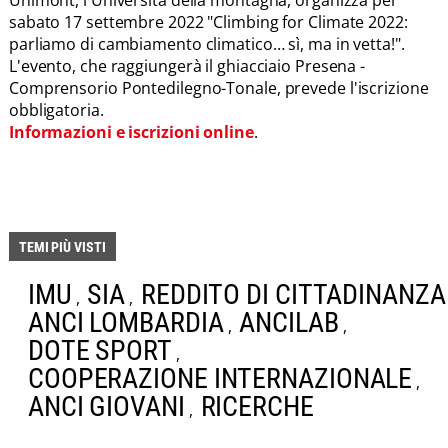
Unimont, l'Università della montagna, organizza per
sabato 17 settembre 2022 "Climbing for Climate 2022:
parliamo di cambiamento climatico… sì, ma in vetta!".
L'evento, che raggiungerà il ghiacciaio Presena -
Comprensorio Pontedilegno-Tonale, prevede l'iscrizione
obbligatoria.
Informazioni e iscrizioni online
.
TEMI PIÙ VISTI
IMU
SIA
REDDITO DI CITTADINANZA
,
,
ANCI LOMBARDIA
ANCILAB
,
,
DOTE SPORT
,
COOPERAZIONE INTERNAZIONALE
,
ANCI GIOVANI
RICERCHE
,