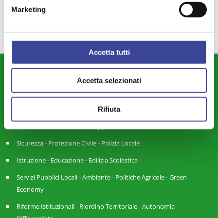
EMERGENZA
ISEE
,
Marketing
Accetta tutti
DIPARTIMENTI
Accetta selezionati
Attività Istituzionale ANCI Lombardia
Cultura - Turismo - Sport - Politiche Giovanili
Rifiuta
Welfare di Comunità - Pari Opportunità
Sicurezza - Protezione Civile - Polizia Locale
Istruzione - Educazione - Edilizia Scolastica
Servizi Pubblici Locali - Ambiente - Politiche Agricole - Green
Economy
Riforme Istituzionali - Riordino Territoriale - Autonomia