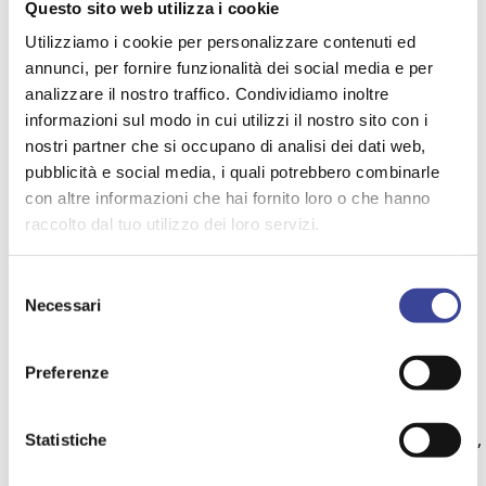
auspicato.
Questo sito web utilizza i cookie
“Anci ha dato vita ad un evento importante guidato dalla
Utilizziamo i cookie per personalizzare contenuti ed
passione e dall’entusiasmo del presidente Decaro”, ha
annunci, per fornire funzionalità dei social media e per
affermato il presidente del consiglio nazionale Anci Enzo
analizzare il nostro traffico. Condividiamo inoltre
Bianco introducendo l’intervento del Commissario
informazioni sul modo in cui utilizzi il nostro sito con i
europeo per gli affari economici e monetari. Di Paolo
nostri partner che si occupano di analisi dei dati web,
Gentiloni ha ricordato “il percorso politico, la serietà
dell’operato in un momento delicato per gli enti locali
pubblicità e social media, i quali potrebbero combinarle
come il 1993 quando fu introdotta l’elezione diretta del
con altre informazioni che hai fornito loro o che hanno
sindaco e infine rimarcando l’importanza del ruolo
raccolto dal tuo utilizzo dei loro servizi.
attuale, punto di riferimento per tutti i Comuni su diverse
partite”.
Selezione
Necessari
del
consenso
TEMI PIÙ VISTI
Preferenze
FUSIONI
PROTOCOLLO DI INTESA
,
,
MANIFESTAZIONE
ANCI
OLIMPIADI
,
,
,
Statistiche
SBLOCCA ITALIA
TERREMOTO
,
,