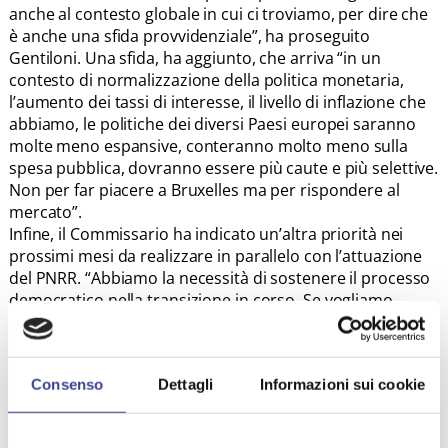
anche al contesto globale in cui ci troviamo, per dire che
è anche una sfida provvidenziale”, ha proseguito
Gentiloni. Una sfida, ha aggiunto, che arriva “in un
contesto di normalizzazione della politica monetaria,
l’aumento dei tassi di interesse, il livello di inflazione che
abbiamo, le politiche dei diversi Paesi europei saranno
molte meno espansive, conteranno molto meno sulla
spesa pubblica, dovranno essere più caute e più selettive.
Non per far piacere a Bruxelles ma per rispondere al
mercato”.
Infine, il Commissario ha indicato un’altra priorità nei
prossimi mesi da realizzare in parallelo con l’attuazione
del PNRR. “Abbiamo la necessità di sostenere il processo
democratico nella transizione in corso. Se vogliamo
declinare le sfide che ci attendono con uno sguardo
rivolto al futuro – ha detto – l’elemento democratico è
fondamentale. In questo quadro i sindaci avranno un
Consenso
Dettagli
Informazioni sui cookie
ruolo chiave nel gestire le fasi di tensione che ci
potrebbero essere fungendo ancora una volta da
collante e da garanzia tra istituzioni e cittadini”, ha