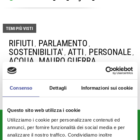
TEMI PIÙ VISTI
RIFIUTI
PARLAMENTO
,
,
SOSTENIBILITA'
ATTI
PERSONALE
,
,
,
ACQUA
MAURO GUERRA
,
,
SEGRETARI COMUNALI
,
PROTOCOLLO DI INTESA
Consenso
Dettagli
Informazioni sui cookie
Questo sito web utilizza i cookie
Utilizziamo i cookie per personalizzare contenuti ed
DIPARTIMENTI
annunci, per fornire funzionalità dei social media e per
Attività Istituzionale ANCI Lombardia
analizzare il nostro traffico. Condividiamo inoltre