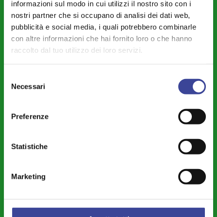
informazioni sul modo in cui utilizzi il nostro sito con i
Cultura - Turismo - Sport - Politiche Giovanili
nostri partner che si occupano di analisi dei dati web,
Welfare di Comunità - Pari Opportunità
pubblicità e social media, i quali potrebbero combinarle
con altre informazioni che hai fornito loro o che hanno
Sicurezza - Protezione Civile - Polizia Locale
raccolto dal tuo utilizzo dei loro servizi.
Istruzione - Educazione - Edilizia Scolastica
Servizi Pubblici Locali - Ambiente - Politiche Agricole - Green
Selezione
Necessari
del
Economy
consenso
Riforme Istituzionali - Riordino Territoriale - Autonomia
Preferenze
Differenziata
Legalità – Semplificazione – Amm. Digitale - Intelligenza Artificiale -
Statistiche
Cybersecurity
Territorio - Urbanistica - Lavori Pubblici - Edilizia
Marketing
Piccoli Comuni – Montagna – Aree Interne – Forme Associative
Finanza Locale - Bilancio - Fiscalità - Personale
Città Metropolitana e Rapporti con le Province