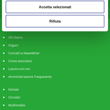
Accetta selezionati
Commercio – Attività Produttive – Lavoro – Smart City-land
Anci Giovani Lombardia
Rifiuta
ANCI Lombardia
Chi Siamo
Organi
Contatti e Newsletter
Come associarsi
Lavora con noi
Amministrazione Trasparente
Notizie
Circolari
Multimedia