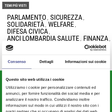
TEMI PIÙ VISTI
PARLAMENTO
SICUREZZA
,
,
SOLIDARIETÀ
WELFARE
,
,
DIFESA CIVICA
,
ANCI LOMBARDIA SALUTE
FINANZA
,
,
OLIMPIADI
PARI OPPORTUNITÀ
,
Consenso
Dettagli
Informazioni sui cookie
DIPARTIMENTI
Questo sito web utilizza i cookie
Utilizziamo i cookie per personalizzare contenuti ed
Attività Istituzionale ANCI Lombardia
annunci, per fornire funzionalità dei social media e per
Cultura - Turismo - Sport - Politiche Giovanili
analizzare il nostro traffico. Condividiamo inoltre
informazioni sul modo in cui utilizzi il nostro sito con i
Welfare di Comunità - Pari Opportunità
nostri partner che si occupano di analisi dei dati web,