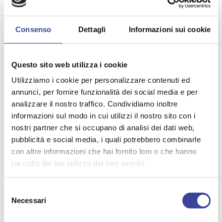
e dai Fondi Europei, parliamo di un progetto che
permetterà alle nostre amministrazioni e ai loro
funzionari di crescere, migliorare, maturare le nostre
Consenso
Dettagli
Informazioni sui cookie
nuove competenze, capacità e qualità”.
“La missione è quella di estendere la rete il più possibile –
Questo sito web utilizza i cookie
si allinea sulla stessa lunghezza d’onda
Pierfranco Maffè
– e che tanti comuni possano partecipare, aderire e
Utilizziamo i cookie per personalizzare contenuti ed
approvare la convenzione. Ringrazio tutti i sindaci e i
annunci, per fornire funzionalità dei social media e per
tecnici per la importante presenza, d’altronde sono loro
analizzare il nostro traffico. Condividiamo inoltre
a costituire il cuore pulsante del progetto. In altri paesi
informazioni sul modo in cui utilizzi il nostro sito con i
tanti comuni hanno saputo sfruttare in passato le
nostri partner che si occupano di analisi dei dati web,
opportunità offerte dall’Europa, stavolta abbiamo noi
pubblicità e social media, i quali potrebbero combinarle
questa grande occasione: dobbiamo ragionare e lavorare
con altre informazioni che hai fornito loro o che hanno
da squadra, come abbiamo già saputo dimostrare in altri
ambiti, confrontandoci col territorio per correre
raccolto dal tuo utilizzo dei loro servizi.
nell’interesse dei cittadini”.
Selezione
“Parliamo di un progetto – spiega il vicesegretario di Anci
Necessari
del
Lombardia,
Egidio Longoni
– che dopo tanti incontri
consenso
informativi e diversi Focus Group arriva ora alla