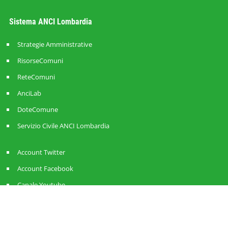
Sistema ANCI Lombardia
Strategie Amministrative
RisorseComuni
ReteComuni
AnciLab
DoteComune
Servizio Civile ANCI Lombardia
Account Twitter
Account Facebook
Canale Youtube
ANCI Lombardia © 2026
|
C. fiscale 80160390151
|
P. Iva