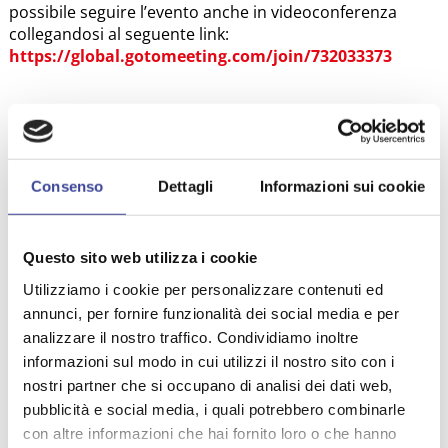
possibile seguire l’evento anche in videoconferenza
collegandosi al seguente link:
https://global.gotomeeting.com/join/732033373
ALLEGATI
Consenso
Dettagli
Informazioni sui cookie
Invito 9 ottobre
Questo sito web utilizza i cookie
Utilizziamo i cookie per personalizzare contenuti ed
TEMI PIÙ VISTI
annunci, per fornire funzionalità dei social media e per
CONSULTA ANCI GIOVANI
analizzare il nostro traffico. Condividiamo inoltre
,
informazioni sul modo in cui utilizzi il nostro sito con i
COMMERCIO
EUROPA
ISEE
,
,
,
nostri partner che si occupano di analisi dei dati web,
CULTURA
,
pubblicità e social media, i quali potrebbero combinarle
AMMINISTRAZIONE DIGITALE
,
con altre informazioni che hai fornito loro o che hanno