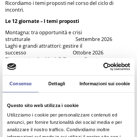
Ricordiamo i temi proposti nel corso del ciclo di
incontri.
Le 12 giornate – I temi proposti
Montagna: tra opportunità e crisi
strutturale Settembre 2026
Laghi e grandi attrattori: gestire il
successo Ottobre 2026
Pianura e territori invisibili: come diventare
“destinazione” Novembre 2026
Cicloturismo e vacanza
attiva Dicembre
Consenso
Dettagli
Informazioni sui cookie
2026
Cammini e turismo
lento Gennaio
Questo sito web utilizza i cookie
2027
Benessere e turismo della
Utilizziamo i cookie per personalizzare contenuti ed
salute Febbraio 2027
annunci, per fornire funzionalità dei social media e per
Eventi territoriali: identità o
analizzare il nostro traffico. Condividiamo inoltre
intrattenimento? Marzo 2027
informazioni sul modo in cui utilizzi il nostro sito con i