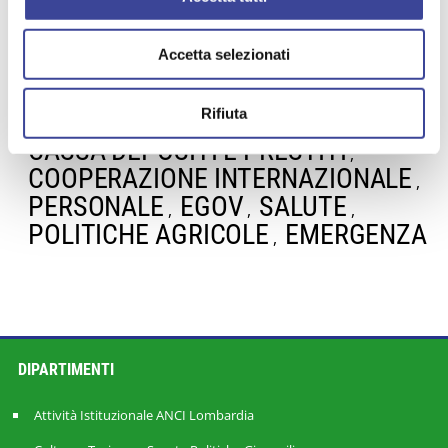
Accetta selezionati
TEMI PIÙ VISTI
Rifiuta
FORMAZIONE
SIA
,
,
CASSA DEPOSITI E PRESTITI
,
COOPERAZIONE INTERNAZIONALE
,
PERSONALE
EGOV
SALUTE
,
,
,
POLITICHE AGRICOLE
EMERGENZA
,
DIPARTIMENTI
Attività Istituzionale ANCI Lombardia