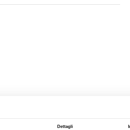
A.P.
onoscenza, la comunicazione di Regione Lombardia -
, ad oggetto "l.r. 16/2016 "Disciplina regionale dei
Dettagli