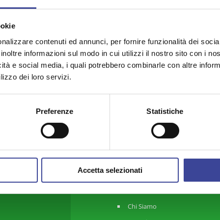
i nell'anno 2024".
gli Ambiti Territoriali, è di interesse anche per tutti i
ookie
nalizzare contenuti ed annunci, per fornire funzionalità dei socia
inoltre informazioni sul modo in cui utilizzi il nostro sito con i n
icità e social media, i quali potrebbero combinarle con altre inform
lizzo dei loro servizi.
Preferenze
Statistiche
Accetta selezionati
ANCI Lombardia
Chi Siamo