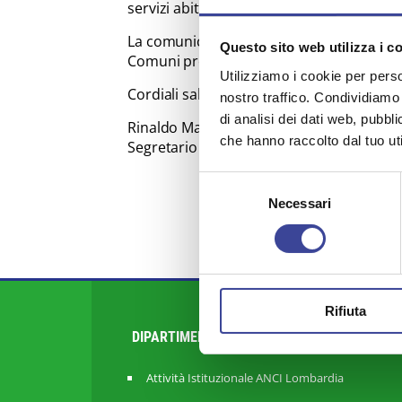
servizi abitativi" - indizione Avvisi pubblic
La comunicazione, già inviata ai capofila de
Questo sito web utilizza i c
Comuni proprietari di S.A.P.
Utilizziamo i cookie per perso
Cordiali saluti.
nostro traffico. Condividiamo 
di analisi dei dati web, pubbl
Rinaldo Mario Redaelli
che hanno raccolto dal tuo uti
Segretario Generale di ANCI Lombardia
Selezione
Necessari
del
consenso
Rifiuta
DIPARTIMENTI
Attività Istituzionale ANCI Lombardia