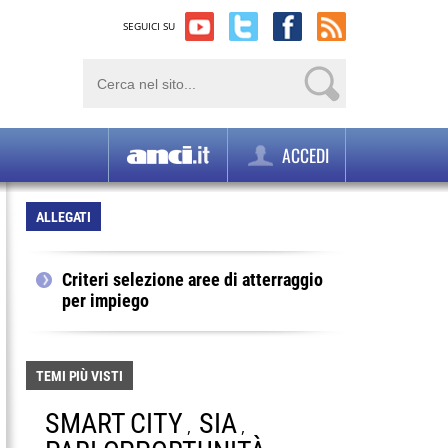
SEGUICI SU
ACCEDI
ALLEGATI
Criteri selezione aree di atterraggio
per impiego
TEMI PIÙ VISTI
SMART CITY
SIA
,
,