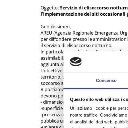
Oggetto:
Servizio di elisoccorso notturn
l'implementazione dei siti occasionali 
Gentilissime/i,
AREU (Agenzia Regionale Emergenza Urgen
per diffondere presso le amministrazio
il servizio di elisoccorso notturno.
In particolare, si chiede ai Comuni la dis
assimilabili, idonei all'atterraggio degli e
aggiunta alle elisuperfici già abilitate al 
L’obiettivo è incrementare il numero di 
territorio, soprattutto per le operazioni 
Consenso
soccorso sanitario.
Riportiamo qui di seguito le caratterist
devono possedere:
Questo sito web utilizza i c
- dimensione minime di metri 40X40;
-superficie con manto erboso debitame
Utilizziamo i cookie per perso
-presenza di illuminazione fissa del sito c
nostro traffico. Condividiamo 
pubblica urbana (caratteristica non vinco
di analisi dei dati web, pubbl
-un’area circostante al sito sgombra da ost