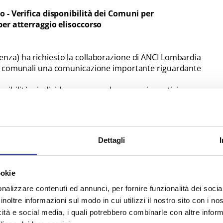
o - Verifica disponibilità dei Comuni per
per atterraggio elisoccorso
za) ha richiesto la collaborazione di ANCI Lombardia
ni comunali una comunicazione importante riguardante
ponibilità a individuare e segnalare campi sportivi o aree
licotteri anche per un utilizzo notturno, da utilizzare in
volo H24.
siti occasionali, garantendo una maggiore copertura del
notturne, migliorando la tempestività degli interventi di
Dettagli
iche tecniche comunicateci da AREU che le predette aree
ookie
nte manutenuto oppure fondo in asfalto/cemento;
nalizzare contenuti ed annunci, per fornire funzionalità dei socia
on le caratteristiche almeno parificabili a illuminazione
inoltre informazioni sul modo in cui utilizzi il nostro sito con i n
lante);
icità e social media, i quali potrebbero combinarle con altre inform
acoli (es. linee elettriche di alta tensione, pale eoliche,