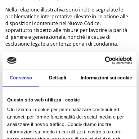
Nella relazione illustrativa sono inoltre segnalate le
problematiche interpretative rilevate in relazione alle
disposizioni contenute nel Nuovo Codice,
soprattutto rispetto alle misure per favorire la parità
di genere e generazionale, nonché le cause di
esclusione legate a sentenze penali di condanna.
Cordiali saluti,
Rinaldo Mario Redaelli
Segretario Generale ANCI Lombardia
Consenso
Dettagli
Informazioni sui cookie
ALLEGATI
Questo sito web utilizza i cookie
Utilizziamo i cookie per personalizzare contenuti ed
annunci, per fornire funzionalità dei social media e per
Bando Tipo - Relazione illustrativa
analizzare il nostro traffico. Condividiamo inoltre
informazioni sul modo in cui utilizzi il nostro sito con i