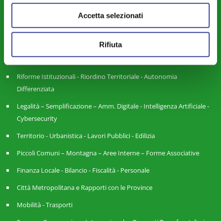
Sicurezza - Protezione Civile - Polizia Locale
Accetta selezionati
Istruzione - Educazione - Edilizia Scolastica
Rifiuta
Servizi Pubblici Locali - Ambiente - Politiche Agricole - Green
Economy
Riforme Istituzionali - Riordino Territoriale - Autonomia
Differenziata
Legalità – Semplificazione – Amm. Digitale - Intelligenza Artificiale -
Cybersecurity
Territorio - Urbanistica - Lavori Pubblici - Edilizia
Piccoli Comuni – Montagna – Aree Interne – Forme Associative
Finanza Locale - Bilancio - Fiscalità - Personale
Città Metropolitana e Rapporti con le Province
Mobilità - Trasporti