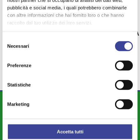
nostri partner che si occupano di analisi dei dati web,
pubblicità e social media, i quali potrebbero combinarle
TEMI PIÙ VISTI
con altre informazioni che hai fornito loro o che hanno
ANCI LOMBARDIA
raccolto dal tuo utilizzo dei loro servizi.
,
POLITICHE SOCIALI
IMU
ECONOMIA
,
,
SALUTE
POLITICHE AGRICOLE
Selezione
,
,
Necessari
del
SOSTENIBILITA'
ISTRUZIONE
,
,
consenso
APPALTI
Preferenze
Statistiche
DIPARTIMENTI
Marketing
Attività Istituzionale ANCI Lombardia
Cultura - Turismo - Sport - Politiche Giovanili
Accetta tutti
Welfare di Comunità - Pari Opportunità