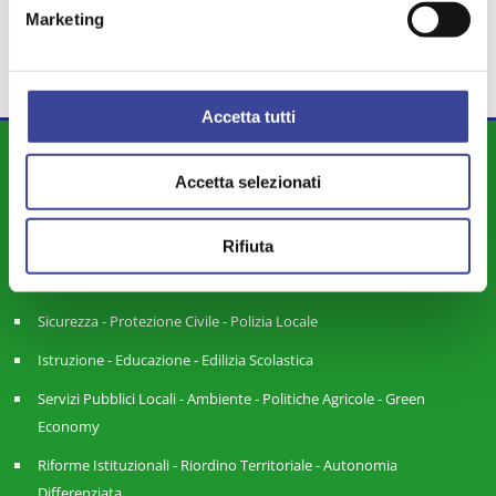
FINANZIAMENTI
MINORI
,
Marketing
Accetta tutti
DIPARTIMENTI
Accetta selezionati
Attività Istituzionale ANCI Lombardia
Cultura - Turismo - Sport - Politiche Giovanili
Rifiuta
Welfare di Comunità - Pari Opportunità
Sicurezza - Protezione Civile - Polizia Locale
Istruzione - Educazione - Edilizia Scolastica
Servizi Pubblici Locali - Ambiente - Politiche Agricole - Green
Economy
Riforme Istituzionali - Riordino Territoriale - Autonomia
Differenziata