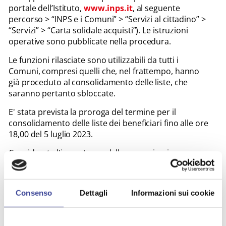
portale dell’Istituto,
www.inps.it
, al seguente
percorso > “INPS e i Comuni” > “Servizi al cittadino” >
“Servizi” > “Carta solidale acquisti”). Le istruzioni
operative sono pubblicate nella procedura.
Le funzioni rilasciate sono utilizzabili da tutti i
Comuni, compresi quelli che, nel frattempo, hanno
già proceduto al consolidamento delle liste, che
saranno pertanto sbloccate.
E' stata prevista la proroga del termine per il
consolidamento delle liste dei beneficiari fino alle ore
18,00 del 5 luglio 2023.
Considerata l'importanza della comunicazione,
invitiamo a dare un'attenta lettura al messaggio per
un maggior dettaglio sulla tempistica procedurale
ridefinita sulla base del nuovo termine fissato per il
Consenso
Dettagli
Informazioni sui cookie
consolidamento delle liste.
Cordiali saluti,