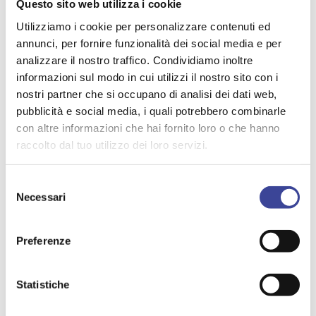
Questo sito web utilizza i cookie
Giuseppe Guerini
Utilizziamo i cookie per personalizzare contenuti ed
Vice Segretario Generale ANCI Lombardia
annunci, per fornire funzionalità dei social media e per
analizzare il nostro traffico. Condividiamo inoltre
informazioni sul modo in cui utilizzi il nostro sito con i
nostri partner che si occupano di analisi dei dati web,
ALLEGATI
pubblicità e social media, i quali potrebbero combinarle
con altre informazioni che hai fornito loro o che hanno
Messaggio-numero-2373-del-26-06-2023
raccolto dal tuo utilizzo dei loro servizi.
Selezione
Necessari
del
TEMI PIÙ VISTI
consenso
EDILIZIA SCOLASTICA
EXPO
Preferenze
,
,
AUTONOMIA REGIONALE
,
ITALIASICURA
PARI OPPORTUNITÀ
,
,
Statistiche
RIGENERAZIONE URBANA
BRIVIO
,
,