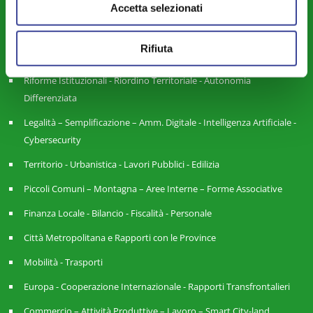
Accetta selezionati
Istruzione - Educazione - Edilizia Scolastica
Servizi Pubblici Locali - Ambiente - Politiche Agricole - Green
Rifiuta
Economy
Riforme Istituzionali - Riordino Territoriale - Autonomia
Differenziata
Legalità – Semplificazione – Amm. Digitale - Intelligenza Artificiale -
Cybersecurity
Territorio - Urbanistica - Lavori Pubblici - Edilizia
Piccoli Comuni – Montagna – Aree Interne – Forme Associative
Finanza Locale - Bilancio - Fiscalità - Personale
Città Metropolitana e Rapporti con le Province
Mobilità - Trasporti
Europa - Cooperazione Internazionale - Rapporti Transfrontalieri
Commercio – Attività Produttive – Lavoro – Smart City-land