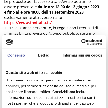
Le proposte per l’accesso a tale Avviso potranno
essere presentate
dalle ore 12.00 dell’8 giugno 2023
e fino alle ore 18.00 dell'11 settembre 2023
esclusivamente attraverso il sito
https://www.invitalia.it/
.
Tutte le istanze pervenute, in regola con i requisiti di
ammissibilità previsti dall’avviso pubblico, saranno
prese in esame e ammesse a finanziamento secondo
una graduatoria di merito. Link:
Comunicato
–
Avviso e allegati
.
Consenso
Dettagli
Informazioni sui cookie
Cordiali saluti.
Rinaldo Mario Redaelli
Segretario Generale Anci Lombardia
Questo sito web utilizza i cookie
Utilizziamo i cookie per personalizzare contenuti ed
annunci, per fornire funzionalità dei social media e per
analizzare il nostro traffico. Condividiamo inoltre
informazioni sul modo in cui utilizzi il nostro sito con i
TEMI PIÙ VISTI
nostri partner che si occupano di analisi dei dati web,